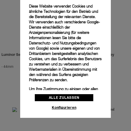
Diese Website verwendet Cookies und
ähnliche Technologien für den Betrieb und
die Bereitstellung der relevanten Dienste.
Wir verwenden auch verschiedene Google-
Dienste einschließlich der
Anzeigenpersonalisierung (für weitere
Informationen lesen Sie bitte die
Datenschutz- und Nutzungsbedingungen
von Google
) sowie unsere eigenen und von
Drittanbietern bereitgestellten analytischen
Luminor Sealand For Purdey
Luminor Sealand For Purdey
Cookies, um das Surferlebnis des Benutzers
zu verstehen und zu verbessern und
-
44mm
-
44mm
Werbematerialien in Übereinstimmung mit
den während des Surfens gezeigten
Präferenzen zu senden.
Um Ihre Zustimmung zu einigen oder allen
Cookies zu ändern oder zu widerrufen,
ALLE ZULASSEN
klicken Sie auf „Konfigurieren“, oder lesen
Sie unsere
Cookie-Richtlinie
, um mehr zu
Konfigurieren
erfahren.
Klicken Sie auf „Alle zulassen“, um Ihr
Einverständnis für die Verwendung der oben
erwähnten Cookies zu geben.