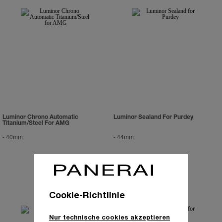
Luminor Chrono Automatic
Luminor Sealand For Purdey
Titanium/Steel For AMG
-
40mm
-
44mm
Cookie-Richtlinie
Nur technische cookies akzeptieren