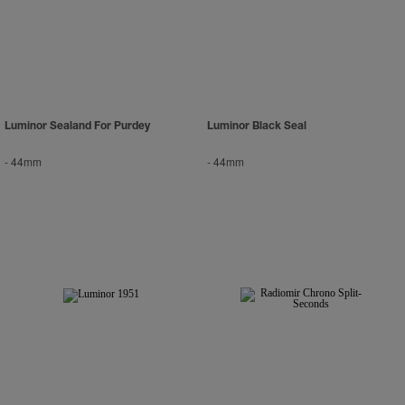
Klicken Sie auf „Nur technische cookies
akzeptieren“, um Ihr Einverständnis zu
geben, dass nur technische Cookies
verwendet werden dürfen.
Luminor Sealand For Purdey
Luminor Black Seal
-
44mm
-
44mm