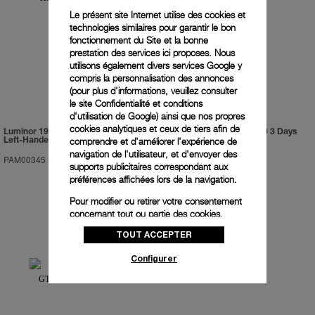
Le présent site Internet utilise des cookies et
technologies similaires pour garantir le bon
fonctionnement du Site et la bonne
prestation des services ici proposes. Nous
utilisons également divers services Google y
compris la personnalisation des annonces
(pour plus d'informations, veuillez consulter
le
site Confidentialité et conditions
d'utilisation de Google
) ainsi que nos propres
cookies analytiques et ceux de tiers afin de
Luminor 1950 Chrono Monopulsante
Luminor Submersible 1950 3 Days
comprendre et d'améliorer l'expérience de
Left-Handed 8 Days Titanio
Automatic Bronzo
navigation de l'utilisateur, et d'envoyer des
PAM00345
-
44mm
PAM00382
-
47mm
supports publicitaires correspondant aux
préférences affichées lors de la navigation.
Pour modifier ou retirer votre consentement
concernant tout ou partie des cookies,
cliquez sur « Configurer » ou consultez notre
TOUT ACCEPTER
politique des cookies
pour obtenir plus
d’informations.
Configurer
En cliquant sur « Tout accepter », vous
donnez votre consentement pour l’utilisation
des cookies susmentionnés