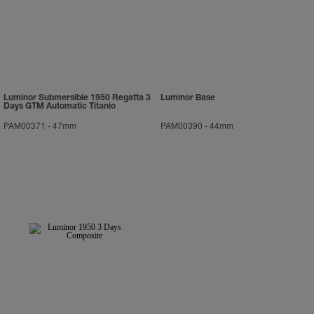
En cliquant sur « Tout refuser », vous
donnez votre consentement uniquement
pour l’utilisation des cookies techniques.
Luminor Submersible 1950 Regatta 3
Luminor Base
Days GTM Automatic Titanio
PAM00371
-
47mm
PAM00390
-
44mm