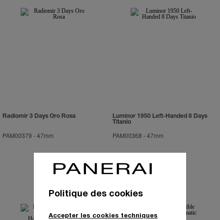
Radiomir 3 Days Oro Rosa
Luminor 1950 Left-Handed 8 Days
Titanio
PAM00379
-
47mm
PAM00368
-
47mm
Politique des cookies
Accepter les cookies techniques