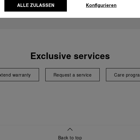
ALLE ZULASSEN
Konfigurieren
Exclusive services
xtend warranty
Request a service
Care progr
Back to top