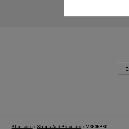
E
Startseite
Straps And Bracelets
MXE05B80