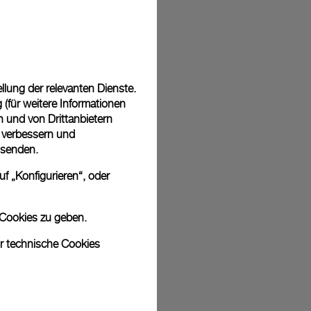
sich bei den Bildern um Archivfotos handelt. Die Farben und Größen
odukt leicht abweichen.
lung der relevanten Dienste.
(für weitere Informationen
n und von Drittanbietern
u verbessern und
 senden.
f „Konfigurieren“, oder
 Cookies zu geben.
ur technische Cookies