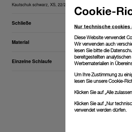
Kautschuk schwarz, XS, 22/20, BA
Cookie-Ric
Schließe
Nur technische cookies
Diese Website verwendet Cook
Material
Wir verwenden auch verschie
lesen Sie bitte die
Datenschu
bereitgestellten analytisch
Einzelne Schlaufe
Werbematerialien in Überei
Um Ihre Zustimmung zu einige
lesen Sie unsere
Cookie-Rich
Klicken Sie auf „Alle zulass
Klicken Sie auf „Nur technis
verwendet werden dürfen.