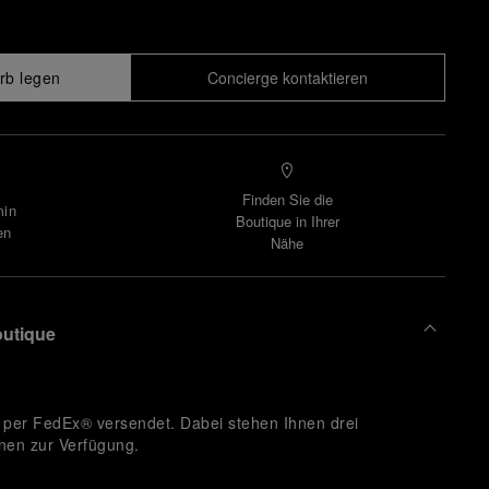
rb legen
Concierge kontaktieren
Finden Sie die
min
Boutique in Ihrer
en
Nähe
outique
per FedEx® versendet. Dabei stehen Ihnen drei
onen zur Verfügung.