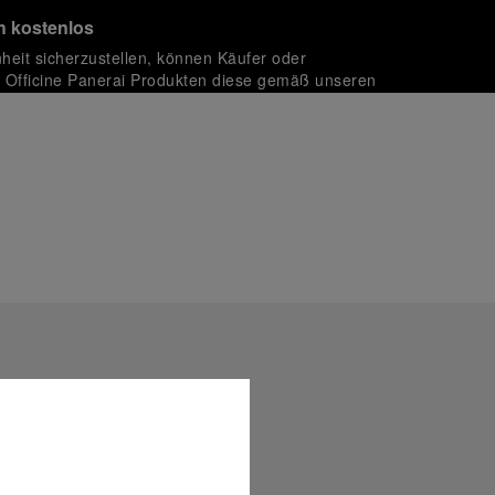
 kostenlos
nheit sicherzustellen, können Käufer oder
Officine Panerai Produkten diese gemäß unseren
zurückgeben.
rt sichere Transaktionen mit unterschiedlichen Kreditkarten:
 in einer kostenlosen Geschenkverpackung mit signierter
ährend des Online-Checkouts haben Sie die Möglichkeit,
nknachricht hinzuzufügen.