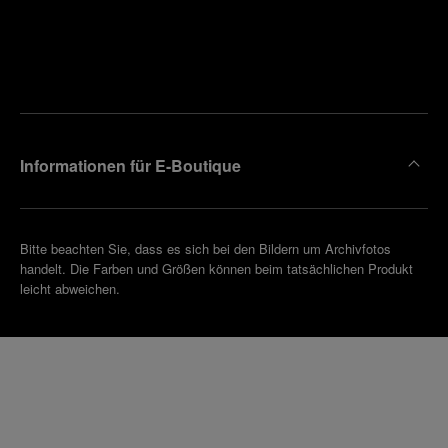
Finden
Sie die
Einen
Boutique
Termin
reinbaren
in Ihrer
Nähe
Informationen für E-Boutique
Bitte beachten Sie, dass es sich bei den Bildern um Archivfotos
handelt. Die Farben und Größen können beim tatsächlichen Produkt
leicht abweichen.