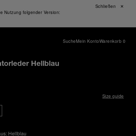
Schließen ✕
ie Nutzung folgender Version:
Suche
Mein Konto
Warenkorb
0
torleder Hellblau
Size guide
aus:
Hellblau