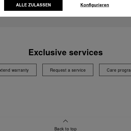
ALLE ZULASSEN
Konfigurieren
Exclusive services
xtend warranty
Request a service
Care progr
Back to top