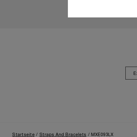
E
Startseite
Straps And Bracelets
MXE093LX