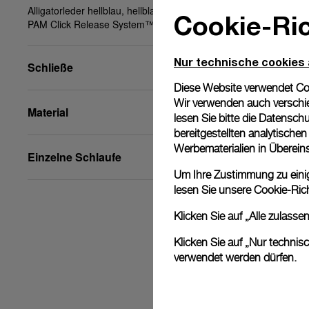
Alligatorleder hellblau, hellblau, XS, 20/18, BA,
Cookie-Ric
PAM Click Release System™
Nur technische cookies
Schließe
Diese Website verwendet Cook
Wir verwenden auch verschie
Material
lesen Sie bitte die
Datenschu
bereitgestellten analytisch
Werbematerialien in Überei
Einzelne Schlaufe
Um Ihre Zustimmung zu einige
lesen Sie unsere
Cookie-Rich
Klicken Sie auf „Alle zulass
Klicken Sie auf „Nur technis
verwendet werden dürfen.