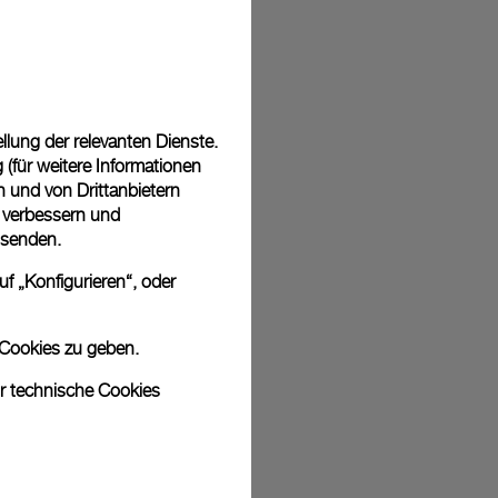
 in einer kostenlosen Geschenkverpackung mit signierter
ährend des Online-Checkouts haben Sie die Möglichkeit,
nknachricht hinzuzufügen.
lung der relevanten Dienste.
(für weitere Informationen
n und von Drittanbietern
u verbessern und
sich bei den Bildern um Archivfotos handelt. Die Farben und Größen
 senden.
odukt leicht abweichen.
f „Konfigurieren“, oder
 Cookies zu geben.
ur technische Cookies