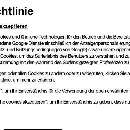
htlinie
Geschenkverpackung
Alle Bestellungen werden
Panerai Box geliefert. W
 akzeptieren
eine individuelle Gesche
ies und ähnliche Technologien für den Betrieb und die Bereitstel
Mehr Informationen
dene Google-Dienste einschließlich der Anzeigenpersonalisierung 
tz- und Nutzungsbedingungen von Google
) sowie unsere eigene
en Cookies, um das Surferlebnis des Benutzers zu verstehen und z
Bitte beachten Sie, dass es 
nstimmung mit den während des Surfens gezeigten Präferenzen zu
können beim tatsächlichen Pr
n oder allen Cookies zu ändern oder zu widerrufen, klicken Sie au
tlinie
, um mehr zu erfahren.
en“, um Ihr Einverständnis für die Verwendung der oben erwähnten
che cookies akzeptieren“, um Ihr Einverständnis zu geben, dass n