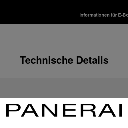
Informationen für E-B
Versandoptionen
Unsere Produkte werden 
verschiedene Lieferopti
Mehr Informationen
Technische Details
Rückgabe & Umtausch
Um Ihre vollste Zufriede
Geschenkempfänger von 
Rückgabebestimmungen 
Mehr Informationen
Zahlungsoptionen
Officine Panerai garantie
Mehr Informationen