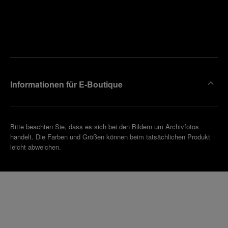
Finden
Sie die
Einen
Boutique
Termin
reinbaren
in Ihrer
Nähe
Informationen für E-Boutique
Bitte beachten Sie, dass es sich bei den Bildern um Archivfotos
handelt. Die Farben und Größen können beim tatsächlichen Produkt
leicht abweichen.