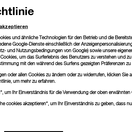
htlinie
Geschenkverpackung
Alle Bestellungen werden
Panerai Box geliefert. W
 akzeptieren
eine individuelle Gesche
ies und ähnliche Technologien für den Betrieb und die Bereitstel
Mehr Informationen
dene Google-Dienste einschließlich der Anzeigenpersonalisierung 
tz- und Nutzungsbedingungen von Google
) sowie unsere eigene
en Cookies, um das Surferlebnis des Benutzers zu verstehen und z
Bitte beachten Sie, dass es 
nstimmung mit den während des Surfens gezeigten Präferenzen zu
können beim tatsächlichen Pr
n oder allen Cookies zu ändern oder zu widerrufen, klicken Sie au
tlinie
, um mehr zu erfahren.
en“, um Ihr Einverständnis für die Verwendung der oben erwähnten
che cookies akzeptieren“, um Ihr Einverständnis zu geben, dass n