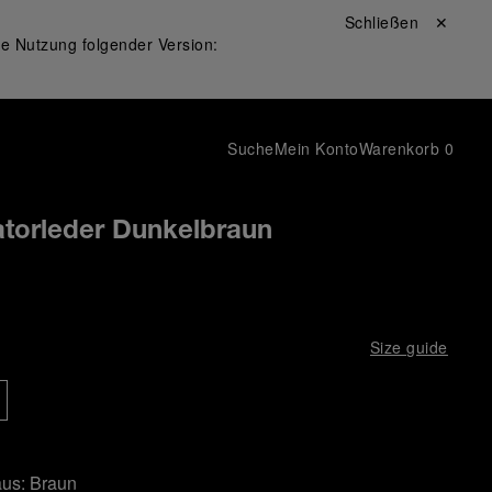
Schließen ✕
ie Nutzung folgender Version:
Suche
Mein Konto
Warenkorb
0
atorleder Dunkelbraun
Size guide
aus:
Braun