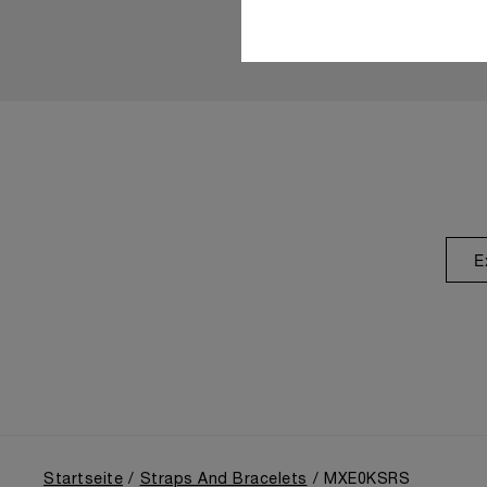
E
Startseite
Straps And Bracelets
MXE0KSRS