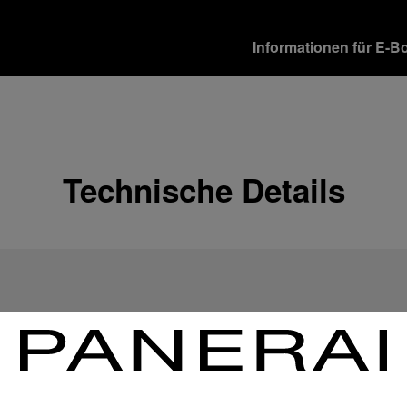
Informationen für E-B
Versandoptionen
Unsere Produkte werden 
verschiedene Lieferopti
Mehr Informationen
Technische Details
Rückgabe & Umtausch
Um Ihre vollste Zufriede
Geschenkempfänger von 
Rückgabebestimmungen 
Mehr Informationen
Zahlungsoptionen
Officine Panerai garantie
Mehr Informationen