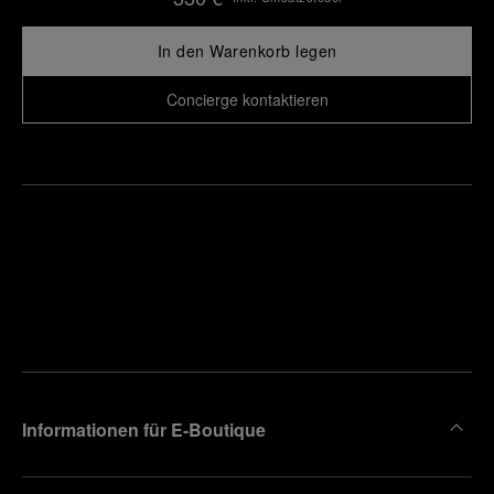
In den Warenkorb legen
Concierge kontaktieren
Finden
Sie die
Einen
Boutique
Termin
reinbaren
in Ihrer
Nähe
Informationen für E-Boutique