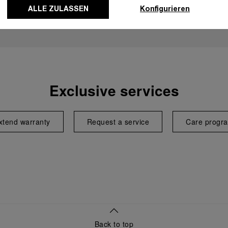
ALLE ZULASSEN
Konfigurieren
Exclusive services
xtend warranty
Request a service
Care progr
Back to top