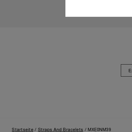
E
Startseite
Straps And Bracelets
MXE0NM39