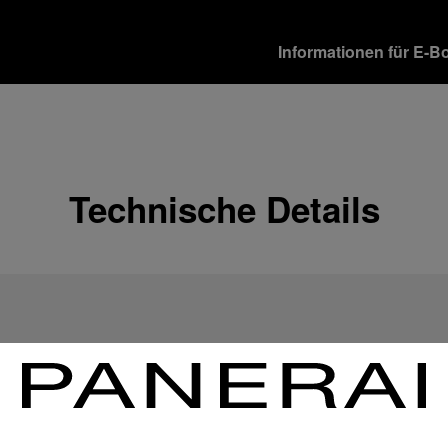
Informationen für E-B
Versandoptionen
Unsere Produkte werden 
verschiedene Lieferopti
Mehr Informationen
Technische Details
Rückgabe & Umtausch
Um Ihre vollste Zufriede
Geschenkempfänger von 
Rückgabebestimmungen 
Mehr Informationen
Zahlungsoptionen
Officine Panerai garantie
Mehr Informationen