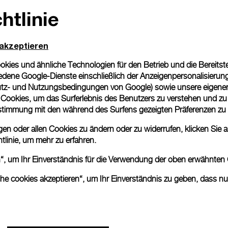
htlinie
Geschenkverpackung
Alle Bestellungen werden
Panerai Box geliefert. W
 akzeptieren
eine individuelle Gesche
ies und ähnliche Technologien für den Betrieb und die Bereitstel
Mehr Informationen
dene Google-Dienste einschließlich der Anzeigenpersonalisierung 
tz- und Nutzungsbedingungen von Google
) sowie unsere eigene
en Cookies, um das Surferlebnis des Benutzers zu verstehen und z
Bitte beachten Sie, dass es 
nstimmung mit den während des Surfens gezeigten Präferenzen zu
können beim tatsächlichen Pr
n oder allen Cookies zu ändern oder zu widerrufen, klicken Sie au
tlinie
, um mehr zu erfahren.
en“, um Ihr Einverständnis für die Verwendung der oben erwähnten
che cookies akzeptieren“, um Ihr Einverständnis zu geben, dass n