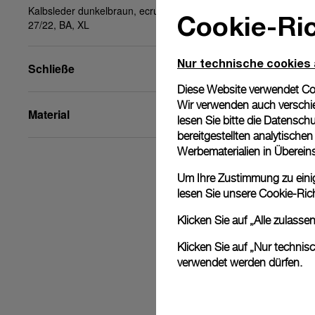
Kalbsleder dunkelbraun, ecrufarbene Nähte,
Cookie-Ric
27/22, BA, XL
Nur technische cookies
Schließe
Diese Website verwendet Cook
Wir verwenden auch verschie
Material
lesen Sie bitte die
Datenschu
bereitgestellten analytisch
Werbematerialien in Überei
Um Ihre Zustimmung zu einige
lesen Sie unsere
Cookie-Rich
Klicken Sie auf „Alle zulass
Klicken Sie auf „Nur technis
verwendet werden dürfen.