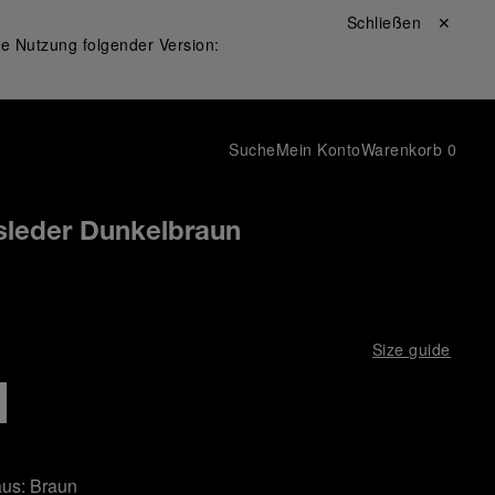
Schließen ✕
ie Nutzung folgender Version:
Suche
Mein Konto
Warenkorb
0
leder Dunkelbraun
Size guide
aus:
Braun