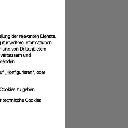
 in einer kostenlosen Geschenkverpackung mit signierter
ährend des Online-Checkouts haben Sie die Möglichkeit,
nknachricht hinzuzufügen.
lung der relevanten Dienste.
(für weitere Informationen
n und von Drittanbietern
u verbessern und
sich bei den Bildern um Archivfotos handelt. Die Farben und Größen
 senden.
odukt leicht abweichen.
f „Konfigurieren“, oder
 Cookies zu geben.
ur technische Cookies