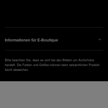
Finden
Sie die
Einen
Boutique
Termin
reinbaren
in Ihrer
Nähe
Informationen für E-Boutique
Bitte beachten Sie, dass es sich bei den Bildern um Archivfotos
handelt. Die Farben und Größen können beim tatsächlichen Produkt
leicht abweichen.