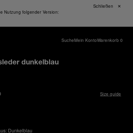
Schließen ✕
ie Nutzung folgender Version:
Suche
Mein Konto
Warenkorb
0
leder dunkelblau
D
Size guide
aus:
Dunkelblau