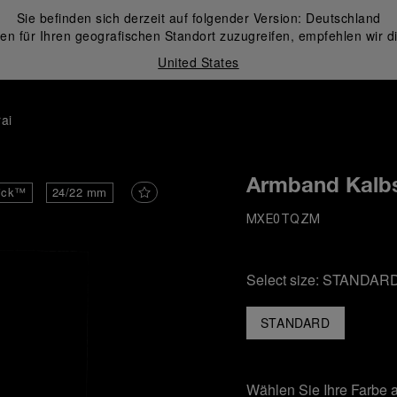
Sie befinden sich derzeit auf folgender Version:
Deutschland
en für Ihren geografischen Standort zuzugreifen, empfehlen wir d
United States
ai
Armband Kalbs
ick™
24/22 mm
MXE0TQZM
Select size:
STANDAR
STANDARD
Wählen Sie Ihre Farbe 