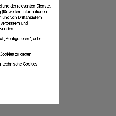
lung der relevanten Dienste.
(für weitere Informationen
 in einer kostenlosen Geschenkverpackung mit signierter
n und von Drittanbietern
ährend des Online-Checkouts haben Sie die Möglichkeit,
u verbessern und
nknachricht hinzuzufügen.
 senden.
f „Konfigurieren“, oder
 Cookies zu geben.
sich bei den Bildern um Archivfotos handelt. Die Farben und Größen
odukt leicht abweichen.
ur technische Cookies