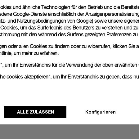
ies und ähnliche Technologien für den Betrieb und die Bereitstel
Geschenkverpackung
dene Google-Dienste einschließlich der Anzeigenpersonalisierung 
Alle Bestellungen werden
tz- und Nutzungsbedingungen von Google
) sowie unsere eigene
Panerai Box geliefert. W
en Cookies, um das Surferlebnis des Benutzers zu verstehen und z
eine individuelle Gesche
nstimmung mit den während des Surfens gezeigten Präferenzen zu
Mehr Informationen
n oder allen Cookies zu ändern oder zu widerrufen, klicken Sie au
tlinie
, um mehr zu erfahren.
en“, um Ihr Einverständnis für die Verwendung der oben erwähnten
Bitte beachten Sie, dass es 
können beim tatsächlichen Pr
che cookies akzeptieren“, um Ihr Einverständnis zu geben, dass n
ALLE ZULASSEN
Konfigurieren