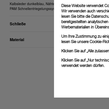
Kalbsleder dunkelblau, Nähte ecru, STD, 24/22,
Diese Website verwendet Cook
PAM Schnellentriegelungssystem™
Wir verwenden auch verschie
lesen Sie bitte die
Datenschu
bereitgestellten analytisch
Schließe
Werbematerialien in Überei
Um Ihre Zustimmung zu einige
Material
lesen Sie unsere
Cookie-Rich
Klicken Sie auf „Alle zulass
Klicken Sie auf „Nur technis
verwendet werden dürfen.