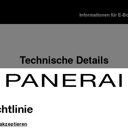
Informationen für E-B
Versandoptionen
Unsere Produkte werden 
verschiedene Lieferopti
Mehr Informationen
Technische Details
Rückgabe & Umtausch
Um Ihre vollste Zufriede
Geschenkempfänger von 
Rückgabebestimmungen 
Mehr Informationen
Zahlungsoptionen
htlinie
Officine Panerai garantie
Mehr Informationen
 akzeptieren