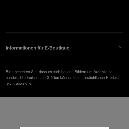
Finden
Sie die
Einen
Boutique
Termin
reinbaren
in Ihrer
Nähe
Informationen für E-Boutique
Bitte beachten Sie, dass es sich bei den Bildern um Archivfotos
handelt. Die Farben und Größen können beim tatsächlichen Produkt
leicht abweichen.