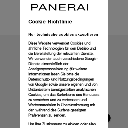
Technische Details
Cookie-Richtlinie
Nur technische cookies akzeptieren
Diese Website verwendet Cookies und
ähnliche Technologien für den Betrieb und
die Bereitstellung der relevanten Dienste.
Wir verwenden auch verschiedene Google-
Dienste einschließlich der
Anzeigenpersonalisierung (für weitere
Informationen lesen Sie bitte die
Datenschutz- und Nutzungsbedingungen
von Google
) sowie unsere eigenen und von
Drittanbietern bereitgestellten analytischen
Cookies, um das Surferlebnis des Benutzers
zu verstehen und zu verbessern und
Werbematerialien in Übereinstimmung mit
den während des Surfens gezeigten
Präferenzen zu senden.
Um Ihre Zustimmung zu einigen oder allen