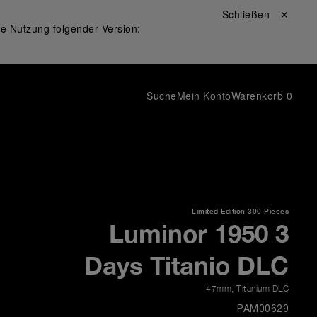
Schließen ✕
ie Nutzung folgender Version:
Suche
Mein Konto
Warenkorb
0
Limited Edition
300 Pieces
Luminor 1950 3
Days Titanio DLC
47mm
,
Titanium DLC
PAM00629