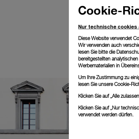
Cookie-Ric
Nur technische cookies
Diese Website verwendet Cook
Wir verwenden auch verschie
lesen Sie bitte die
Datenschu
bereitgestellten analytisch
Werbematerialien in Überei
Um Ihre Zustimmung zu einige
lesen Sie unsere
Cookie-Rich
Klicken Sie auf „Alle zulass
Klicken Sie auf „Nur technis
verwendet werden dürfen.