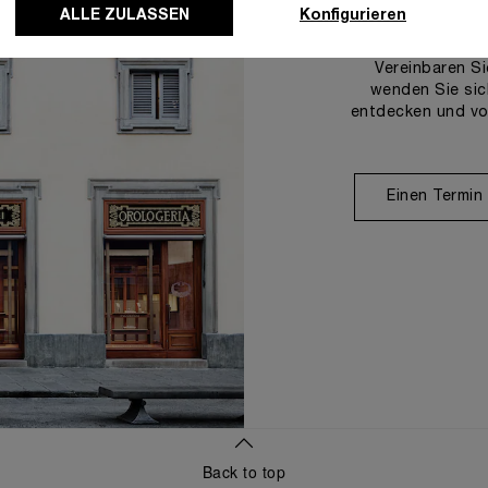
U
ALLE ZULASSEN
Konfigurieren
Vereinbaren Si
wenden Sie sic
entdecken und vo
Einen Termin
Back to top