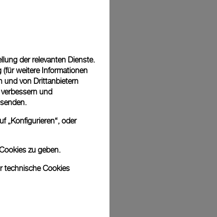
Back
lung der relevanten Dienste.
(für weitere Informationen
n und von Drittanbietern
u verbessern und
 senden.
f „Konfigurieren“, oder
 Cookies zu geben.
ur technische Cookies