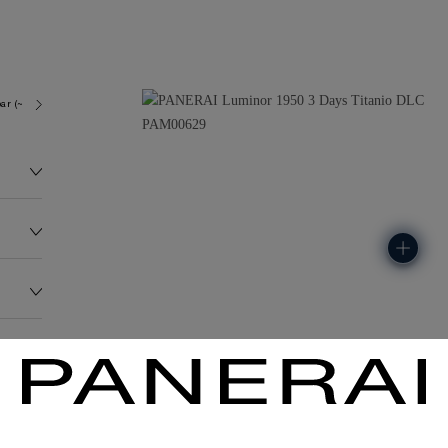
ar (~100.0 metres)
P3000
120.0G