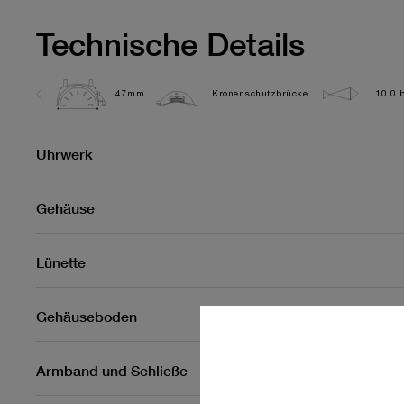
Technische Details
47mm
Kronenschutzbrücke
10.0 b
Uhrwerk
Gehäuse
Lünette
Gehäuseboden
Armband und Schließe