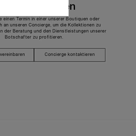
ns kontaktieren
e einen Termin in einer unserer Boutiquen oder
h an unseren Concierge, um die Kollektionen zu
n der Beratung und den Dienstleistungen unserer
Botschafter zu profitieren.
 vereinbaren
Concierge kontaktieren