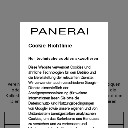
Cookie-Richtlinie
Nur technische cookies akzeptieren
Diese Website verwendet Cookies und
ähnliche Technologien für den Betrieb und
Uns kontaktieren
die Bereitstellung der relevanten Dienste.
Wir verwenden auch verschiedene Google-
Vereinbaren Sie einen Termin in einer unserer Boutiquen
Dienste einschließlich der
oder wenden Sie sich an unseren Concierge, um die
Anzeigenpersonalisierung (für weitere
Kollektionen zu entdecken und von der Beratung und den
Informationen lesen Sie bitte die
Dienstleistungen unserer Botschafter zu profitieren.
Datenschutz- und Nutzungsbedingungen
von Google
) sowie unsere eigenen und von
Drittanbietern bereitgestellten analytischen
Cookies, um das Surferlebnis des Benutzers
Einen Termin vereinbaren
zu verstehen und zu verbessern und