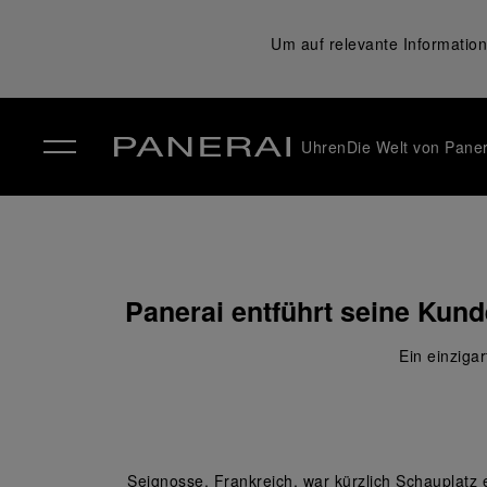
Um auf relevante Information
Uhren
Die Welt von Paner
✕
Panerai entführt seine Kund
Ein einziga
Seignosse, Frankreich, war kürzlich Schauplatz 