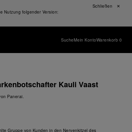
Schließen ✕
ie Nutzung folgender Version:
Suche
Mein Konto
Warenkorb
0
arkenbotschafter Kauli Vaast
von Panerai.
ählte Gruppe von Kunden in den Nervenkitzel des 