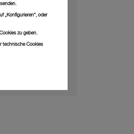
 senden.
f „Konfigurieren“, oder
NEWS
 der Partnerschaft mit Luna Rossa
 Cookies zu geben.
ler Sponsor
ur technische Cookies
25