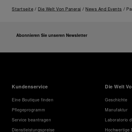
Startseite
Die Welt Von Panerai
News And Events
Pa
Abonnieren Sie unseren Newsletter
Kundenservice
Die Welt V
Eine Boutique finden
Geschichte
Pflegeprogramm
Manufaktur
Service beantragen
Laboratorio d
Dienstleistungspreise
Hochwertige 