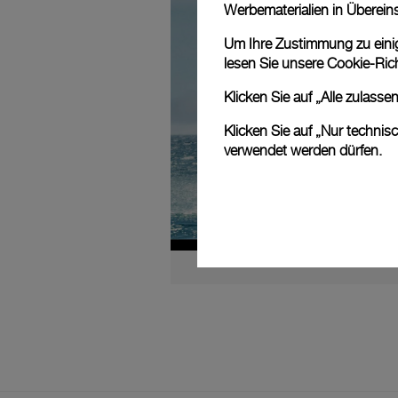
Werbematerialien in Überei
Um Ihre Zustimmung zu einige
lesen Sie unsere
Cookie-Rich
Klicken Sie auf „Alle zulass
Klicken Sie auf „Nur technis
verwendet werden dürfen.