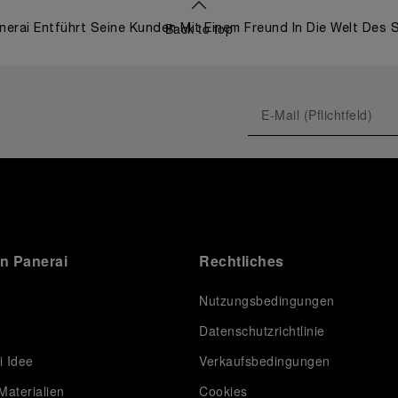
Back to top
nerai Entführt Seine Kunden Mit Einem Freund In Die Welt Des 
on Panerai
Rechtliches
Nutzungsbedingungen
Datenschutzrichtlinie
i Idee
Verkaufsbedingungen
Materialien
Cookies