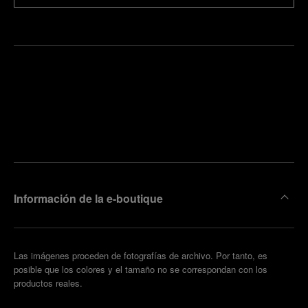
ncuentre
la
oncertar
boutique
una cita
más
cercana
Información de la e-boutique
Las imágenes proceden de fotografías de archivo. Por tanto, es
posible que los colores y el tamaño no se correspondan con los
productos reales.