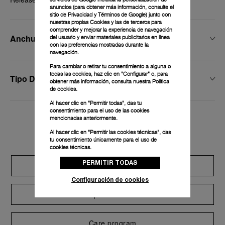
anuncios (para obtener más información, consulte el
sitio de Privacidad y Términos de Google
) junto con
nuestras propias Cookies y las de terceros para
comprender y mejorar la experiencia de navegación
Anchura De La Hebilla
del usuario y enviar materiales publicitarios en línea
con las preferencias mostradas durante la
navegación.
Para cambiar o retirar tu consentimiento a alguna o
todas las cookies, haz clic en "Configurar" o, para
Tipo De Hebilla
obtener más información, consulta nuestra
Política
de cookies.
Al hacer clic en "Permitir todas", das tu
consentimiento para el uso de las cookies
mencionadas anteriormente.
Exclusive services
Al hacer clic en "Permitir las cookies técnicas", das
tu consentimiento únicamente para el uso de
cookies técnicas.
PERMITIR TODAS
Extend warranty
Configuración de cookies
Request a service
Care program