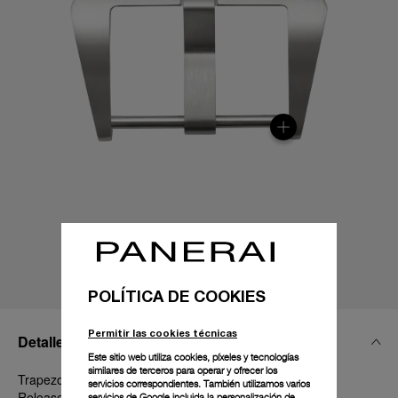
POLÍTICA DE COOKIES
Permitir las cookies técnicas
Detalles Técnicos
Este sitio web utiliza cookies, píxeles y tecnologías
similares de terceros para operar y ofrecer los
Trapezoidal de titanio satinado, 22 mm, PAM Click
servicios correspondientes. También utilizamos varios
Release System™
servicios de Google incluida la personalización de