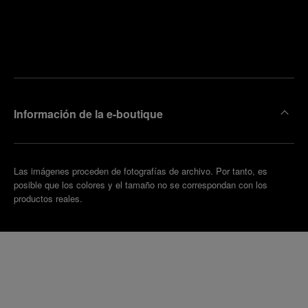
ncuentre
la
oncertar
boutique
una cita
más
cercana
Información de la e-boutique
Las imágenes proceden de fotografías de archivo. Por tanto, es
posible que los colores y el tamaño no se correspondan con los
productos reales.