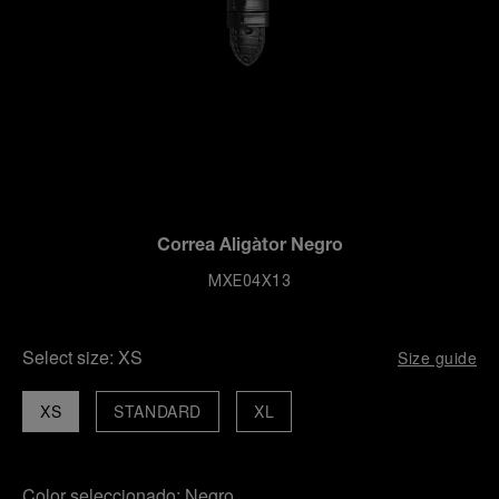
Correa Aligàtor Negro
MXE04X13
Select size:
XS
Size guide
XS
STANDARD
XL
Color seleccionado:
Negro