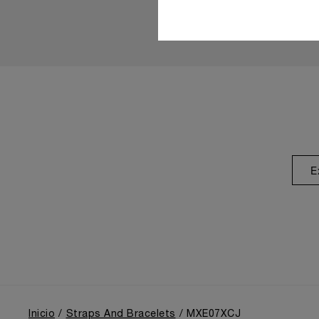
E
Inicio
Straps And Bracelets
MXE07XCJ