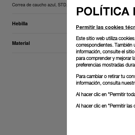
Correa de caucho azul, STD, 22/20, BA
POLÍTICA
Hebilla
Permitir las cookies téc
Este sitio web utiliza cookies
Material
correspondientes. También ut
información, consulte el
siti
para comprender y mejorar la 
preferencias mostradas dura
Para cambiar o retirar tu co
información, consulta nuest
Al hacer clic en "Permitir t
Al hacer clic en "Permitir l