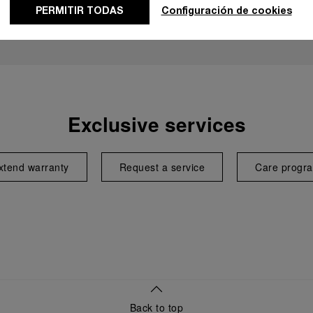
PERMITIR TODAS
Configuración de cookies
Exclusive services
xtend warranty
Request a service
Care progr
Back to top