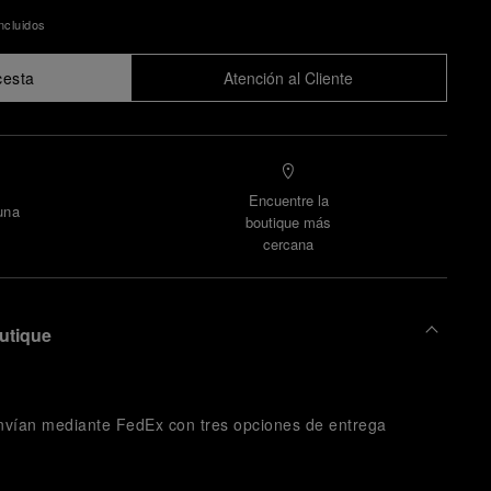
ncluidos
cesta
Atención al Cliente
Encuentre la
una
boutique más
cercana
outique
nvían mediante FedEx con tres opciones de entrega