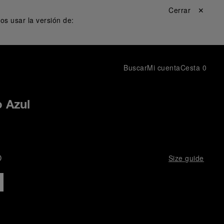
Cerrar ✕
s usar la versión de:
Buscar
Mi cuenta
Cesta
0
 Azul
D
Size guide