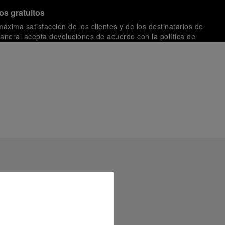
os gratuitos
máxima satisfacción de los clientes y de los destinatarios de
Panerai acepta devoluciones de acuerdo con la política de
za transacciones seguras realizadas con diferentes tarjetas
tregan con un envoltorio de regalo complementario en una
. Durante el procedimiento de pago en línea, se le
cluir un mensaje de regalo personalizado.