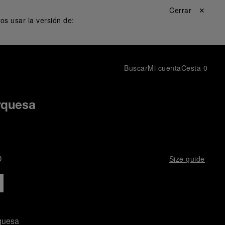
Cerrar ✕
s usar la versión de:
Buscar
Mi cuenta
Cesta
0
rquesa
D
Size guide
quesa