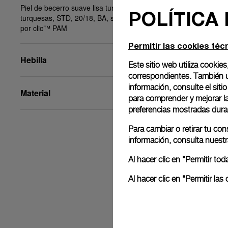
Piel de becerro suave lisa turquesa, pespuntes
POLÍTICA
turquesas, STD, 20/18, BA, sistema de extracción
por clic™ PAM
Permitir las cookies téc
Hebilla
Este sitio web utiliza cookies
correspondientes. También ut
información, consulte el
siti
Material
para comprender y mejorar la 
preferencias mostradas dura
Para cambiar o retirar tu co
información, consulta nuest
Al hacer clic en "Permitir t
Al hacer clic en "Permitir l