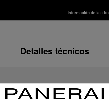
Información de la e-b
Opciones de envío
Nuestros productos se e
disponibles.
Seguir leyendo
Detalles técnicos
Devoluciones y cambi
Con el fin de obtener la 
sus productos, Officine 
devoluciones.
Seguir leyendo
Opciones de pago
Officine Panerai garanti
de crédito:
Seguir leyendo