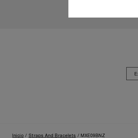
E
Inicio
Straps And Bracelets
MXE09BNZ