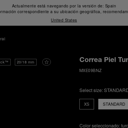
Actualmente está navegando por la versión de:
Spain
formación correspondiente a su ubicación geográfica, recomendamo
United States
rai
Correa Piel Tu
ick™
20/18 mm
MXE09BNZ
Select size:
STANDAR
XS
STANDARD
Color seleccionado:
tur