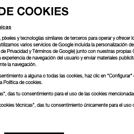
 DE COOKIES
Envoltorio para regalo
Todos los modelos se en
nicas
emblemática caja Panerai
ofrecerá la opción de in
, píxeles y tecnologías similares de terceros para operar y ofrecer l
Seguir leyendo
ilizamos varios servicios de Google incluida la personalización 
o de Privacidad y Términos de Google
) junto con nuestras propias 
experiencia de navegación del usuario y enviar materiales publicita
nte la navegación.
Las imágenes proceden de fot
no se correspondan con los p
nsentimiento a alguna o todas las cookies, haz clic en "Configurar"
ra
Política de cookies.
odas", das tu consentimiento para el uso de las cookies mencionada
as cookies técnicas", das tu consentimiento únicamente para el uso 