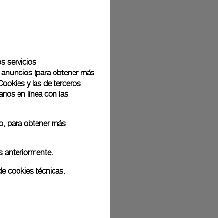
tregan con un envoltorio de regalo complementario en una
. Durante el procedimiento de pago en línea, se le
cluir un mensaje de regalo personalizado.
os servicios
de anuncios (para obtener más
Cookies y las de terceros
rios en línea con las
ografías de archivo. Por tanto, es posible que los colores y el tamaño
roductos reales.
 o, para obtener más
s anteriormente.
de cookies técnicas.