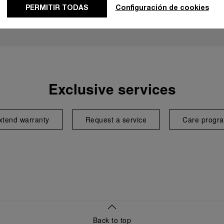
PERMITIR TODAS
Configuración de cookies
Exclusive services
xtend warranty
Request a service
Care progr
Back to top