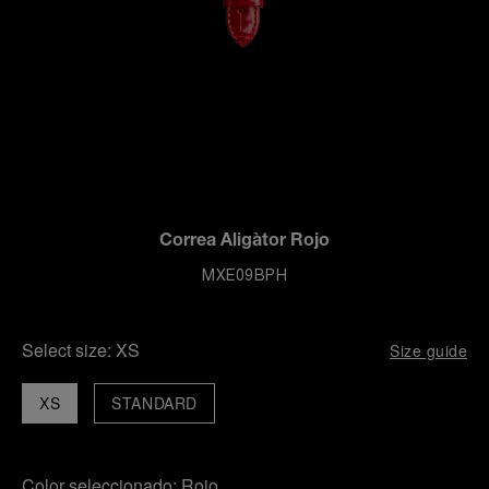
Correa Aligàtor Rojo
MXE09BPH
Select size:
XS
Size guide
XS
STANDARD
Color seleccionado:
Rojo