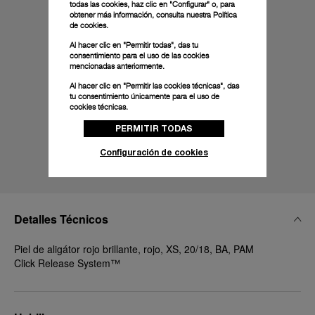
todas las cookies, haz clic en "Configurar" o, para
obtener más información, consulta nuestra
Política
de cookies.
Al hacer clic en "Permitir todas", das tu
consentimiento para el uso de las cookies
mencionadas anteriormente.
Al hacer clic en "Permitir las cookies técnicas", das
tu consentimiento únicamente para el uso de
cookies técnicas.
PERMITIR TODAS
Configuración de cookies
Detalles Técnicos
Piel de aligátor rojo brillante, rojo, XS, 20/18, BA, PAM
Click Release System™