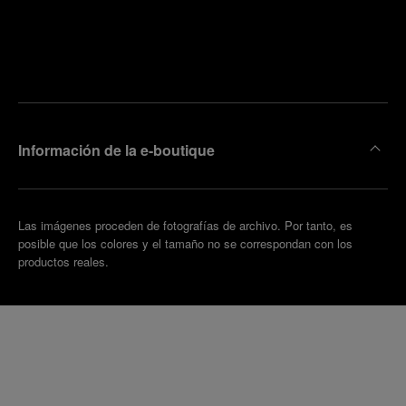
ncuentre
la
oncertar
boutique
una cita
más
cercana
Información de la e-boutique
Las imágenes proceden de fotografías de archivo. Por tanto, es
posible que los colores y el tamaño no se correspondan con los
productos reales.