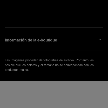
ncuentre
la
oncertar
boutique
una cita
más
cercana
Información de la e-boutique
Las imágenes proceden de fotografías de archivo. Por tanto, es
posible que los colores y el tamaño no se correspondan con los
productos reales.