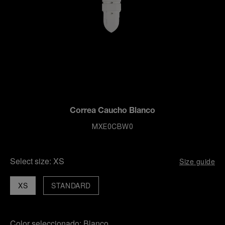
Correa Caucho Blanco
MXE0CBW0
Select size:
XS
Size guide
XS
STANDARD
Color seleccionado:
Blanco