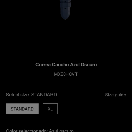
Correa Caucho Azul Oscuro
MXE0HCVT
Select size:
STANDARD
Size guide
STANDARD
XL
Color seleccionado:
Azul oscuro