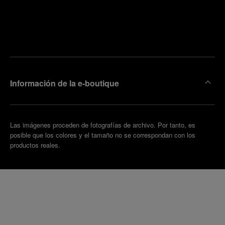
ncuentre
la
oncertar
boutique
una cita
más
cercana
Información de la e-boutique
Las imágenes proceden de fotografías de archivo. Por tanto, es
posible que los colores y el tamaño no se correspondan con los
productos reales.