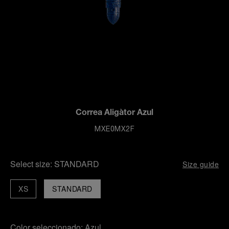
Correa Aligàtor Azul
MXE0MX2F
Select size:
STANDARD
Size guide
XS
STANDARD
Color seleccionado:
Azul