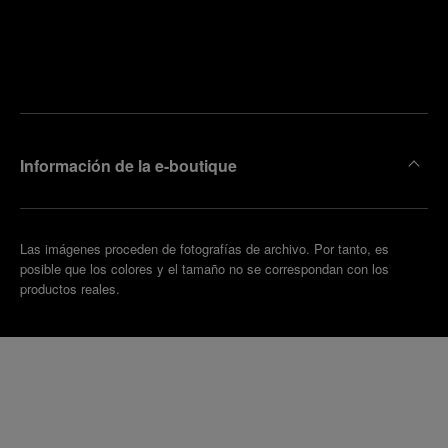
ncuentre
la
oncertar
boutique
una cita
más
cercana
Información de la e-boutique
Las imágenes proceden de fotografías de archivo. Por tanto, es
posible que los colores y el tamaño no se correspondan con los
productos reales.