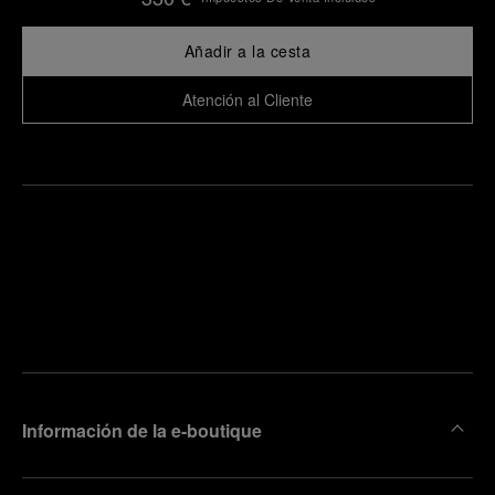
Añadir a la cesta
Atención al Cliente
ncuentre
la
oncertar
boutique
una cita
más
cercana
Información de la e-boutique