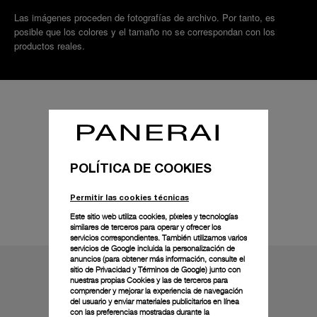
Las imágenes proceden de fotografías de archivo. Por tanto, es
posible que los colores y el tamaño no se correspondan con los
productos reales.
POLÍTICA DE COOKIES
Permitir las cookies técnicas
Detalles técnicos
Este sitio web utiliza cookies, píxeles y tecnologías
similares de terceros para operar y ofrecer los
servicios correspondientes. También utilizamos varios
servicios de Google incluida la personalización de
anuncios (para obtener más información, consulte el
sitio de Privacidad y Términos de Google
) junto con
nuestras propias Cookies y las de terceros para
comprender y mejorar la experiencia de navegación
del usuario y enviar materiales publicitarios en línea
con las preferencias mostradas durante la