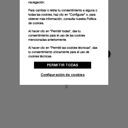
navegación.
Para cambiar o retirar tu consentimiento a alguna o
todas las cookies, haz clic en "Configurar" o, para
obtener más información, consulta nuestra
Política
de cookies.
Al hacer clic en "Permitir todas", das tu
consentimiento para el uso de las cookies
mencionadas anteriormente.
Al hacer clic en "Permitir las cookies técnicas", das
tu consentimiento únicamente para el uso de
cookies técnicas.
PERMITIR TODAS
Configuración de cookies