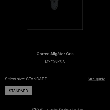
Correa Aligàtor Gris
MXE0NKSS
Select size:
STANDARD
Size guide
STANDARD
330 €
Impuestos De Venta Incluidos