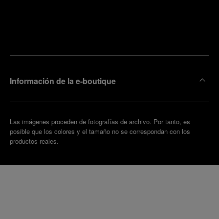
ncuentre
la
oncertar
boutique
una cita
más
cercana
Información de la e-boutique
Las imágenes proceden de fotografías de archivo. Por tanto, es
posible que los colores y el tamaño no se correspondan con los
productos reales.