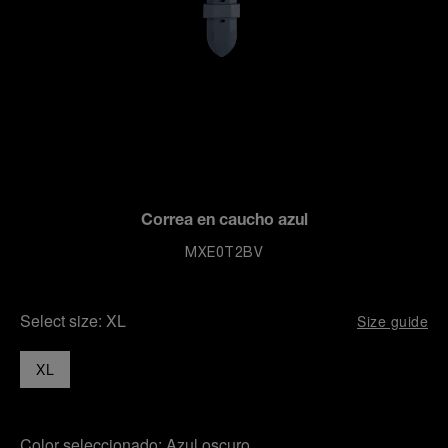
Correa en caucho azul
MXE0T2BV
Select size:
XL
Size guide
XL
Color seleccionado:
Azul oscuro