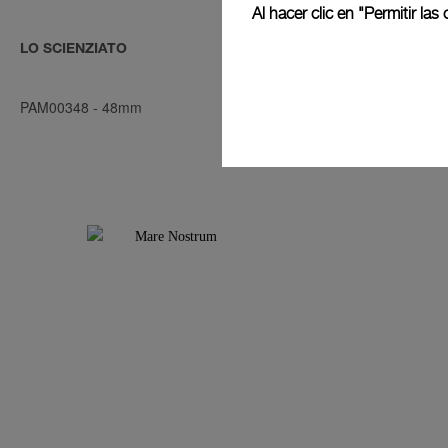
Al hacer clic en "Permitir l
LO SCIENZIATO
LO SCIENZIA
PAM00348
-
48mm
PAM00350
-
4