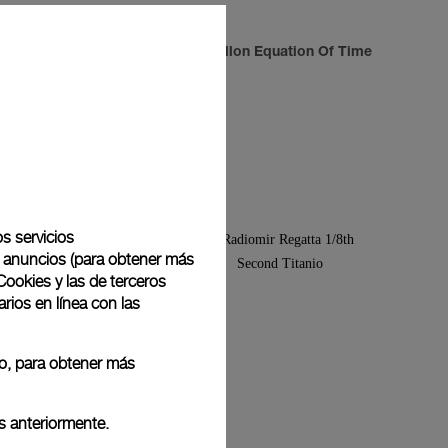
f Time
Luminor Turbillon Equation Of Time
-
50mm
os servicios
de anuncios (para obtener más
Cookies y las de terceros
rios en línea con las
 o, para obtener más
s anteriormente.