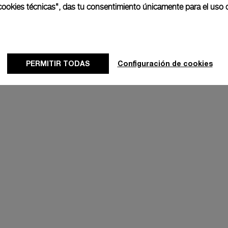
as cookies técnicas", das tu consentimiento únicamente para el uso 
TO
Luminor GMT
8mm
PAM00029
-
44mm
PERMITIR TODAS
Configuración de cookies