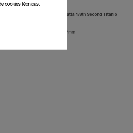
de cookies técnicas.
Radiomir Regatta 1/8th Second Titanio
PAM00343
-
47mm