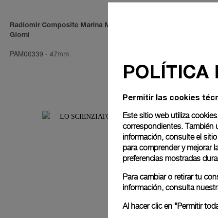
Radiomir Composite Marina Militare 8
Luminor Turbi
Giorni
PAM00339
-
47mm
PAM36500
-
5
POLÍTICA
Permitir las cookies téc
Este sitio web utiliza cookies
correspondientes. También ut
información, consulte el
siti
para comprender y mejorar la 
preferencias mostradas dura
Para cambiar o retirar tu co
información, consulta nuest
Al hacer clic en "Permitir t