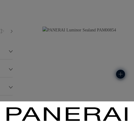
10.0 bar (~100.0 metres)
P9000
279.6G