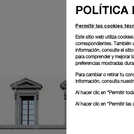
POLÍTICA
Permitir las cookies téc
Este sitio web utiliza cookies
correspondientes. También ut
información, consulte el
siti
para comprender y mejorar la 
preferencias mostradas dura
Para cambiar o retirar tu co
información, consulta nuest
Al hacer clic en "Permitir t
Al hacer clic en "Permitir l