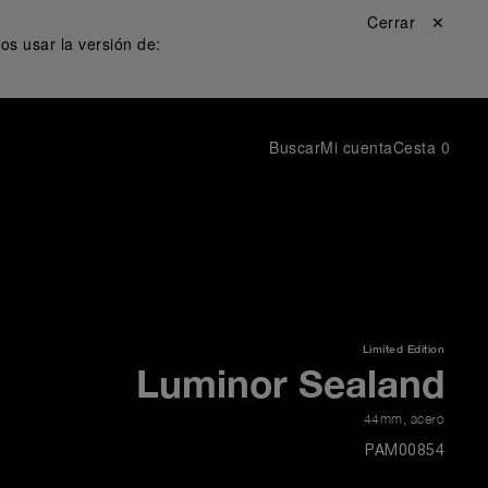
Cerrar ✕
s usar la versión de:
Buscar
Mi cuenta
Cesta
0
Limited Edition
Luminor Sealand
44mm
,
acero
PAM00854