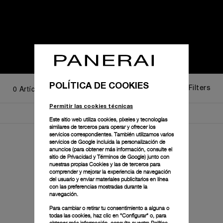
POLÍTICA DE COOKIES
0
Artículos
Filters
Permitir las cookies técnicas
Este sitio web utiliza cookies, píxeles y tecnologías
similares de terceros para operar y ofrecer los
servicios correspondientes. También utilizamos varios
servicios de Google incluida la personalización de
anuncios (para obtener más información, consulte el
sitio de Privacidad y Términos de Google
) junto con
nuestras propias Cookies y las de terceros para
comprender y mejorar la experiencia de navegación
No se ha encontrado ningún resultado.
del usuario y enviar materiales publicitarios en línea
con las preferencias mostradas durante la
navegación.
Para cambiar o retirar tu consentimiento a alguna o
todas las cookies, haz clic en "Configurar" o, para
obtener más información, consulta nuestra
Política