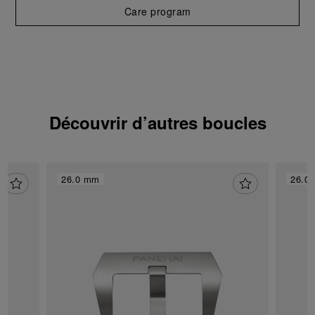
donnez votre consentement uniquement
Care program
pour l’utilisation des cookies techniques.
Découvrir d’autres boucles
26.0 mm
26.0