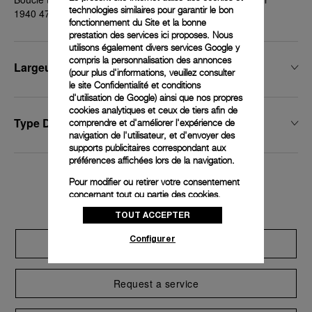
technologies similaires pour garantir le bon
1940 47 mm
fonctionnement du Site et la bonne
prestation des services ici proposes. Nous
utilisons également divers services Google y
compris la personnalisation des annonces
Largeur De Boucle
(pour plus d'informations, veuillez consulter
le
site Confidentialité et conditions
d'utilisation de Google
) ainsi que nos propres
cookies analytiques et ceux de tiers afin de
Type De Boucle
comprendre et d'améliorer l'expérience de
navigation de l'utilisateur, et d'envoyer des
supports publicitaires correspondant aux
préférences affichées lors de la navigation.
Pour modifier ou retirer votre consentement
Exclusive services
concernant tout ou partie des cookies,
cliquez sur « Configurer » ou consultez notre
TOUT ACCEPTER
politique des cookies
pour obtenir plus
d’informations.
Configurer
Extend warranty
En cliquant sur « Tout accepter », vous
donnez votre consentement pour l’utilisation
des cookies susmentionnés
Request a service
En cliquant sur « Tout refuser », vous