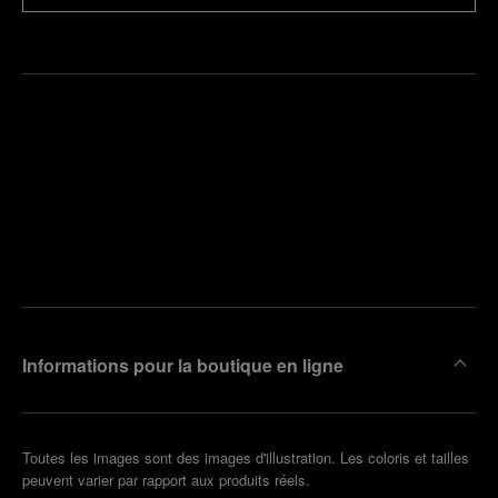
Trouver
la
Prendre
boutique
un
la plus
rendez-
proche
vous
de chez
vous
Informations pour la boutique en ligne
Toutes les images sont des images d'illustration. Les coloris et tailles
peuvent varier par rapport aux produits réels.