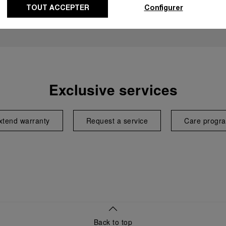
TOUT ACCEPTER
Configurer
Exclusive services
xtend warranty
Request a service
Care progr
Back to top