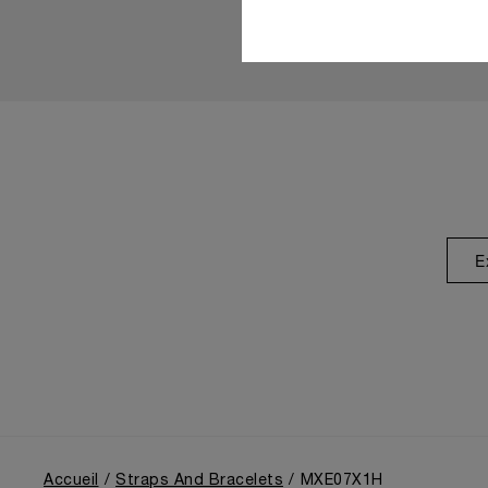
E
Accueil
Straps And Bracelets
MXE07X1H