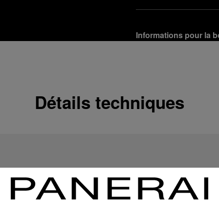
Informations pour la b
Options de livraison
Nos produits sont expédi
En savoir plus
Détails techniques
Retours et échanges g
Afin de garantir votre ent
d'Officine Panerai ou tou
produit conformément à la
En savoir plus
Options de paiement
Officine Panerai garantit
crédit :
En savoir plus