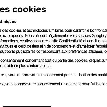
des cookies
Emballage cadeau
Toutes les commandes son
echniques
paiement en ligne, vous 
personnalisé.
ise des cookies et technologies similaires pour garantir le bon fonc
En savoir plus
s ici proposes. Nous utilisons également divers services Google y
formations, veuillez consulter le
site Confidentialité et conditions 
ytiques et ceux de tiers afin de comprendre et d'améliorer l'expér
es supports publicitaires correspondant aux préférences affichées lo
Toutes les images sont des ima
aux produits réels.
re consentement concernant tout ou partie des cookies, cliquez sur
our obtenir plus d’informations.
ter », vous donnez votre consentement pour l’utilisation des coo
er », vous donnez votre consentement uniquement pour l’utilisatio