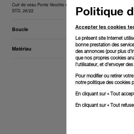
Cuir de veau Ponte Vecchio noir vintage, beige,
Politique 
STD, 26/22
Accepter les cookies t
Boucle
Le présent site Internet util
bonne prestation des service
Matériau
des annonces (pour plus d'in
que nos propres cookies anal
l'utilisateur, et d'envoyer d
Pour modifier ou retirer vot
notre
politique des cookies
p
En cliquant sur « Tout accep
En cliquant sur « Tout refus