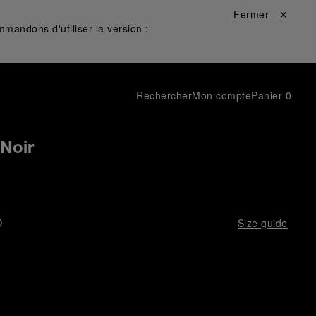
Fermer ✕
mandons d'utiliser la version :
Rechercher
Mon compte
Panier
0
 Noir
D
Size guide