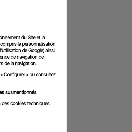
t livrées dans un coffret signature Panerai offert. Lors du
aurez la possibilité d’ajouter un message cadeau
tionnement du Site et la
 compris la personnalisation
d'utilisation de Google
) ainsi
ience de navigation de
rs de la navigation.
ges d'illustration. Les coloris et tailles peuvent varier par rapport
 « Configurer » ou consultez
kies susmentionnés
n des cookies techniques.