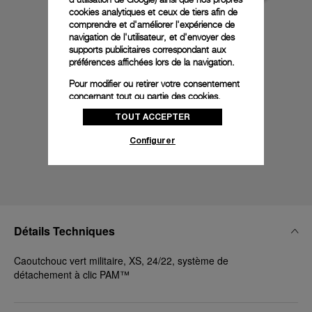
cookies analytiques et ceux de tiers afin de
comprendre et d'améliorer l'expérience de
navigation de l'utilisateur, et d'envoyer des
supports publicitaires correspondant aux
préférences affichées lors de la navigation.
Pour modifier ou retirer votre consentement
concernant tout ou partie des cookies,
cliquez sur « Configurer » ou consultez notre
TOUT ACCEPTER
politique des cookies
pour obtenir plus
d’informations.
Configurer
En cliquant sur « Tout accepter », vous
donnez votre consentement pour l’utilisation
des cookies susmentionnés
En cliquant sur « Tout refuser », vous
donnez votre consentement uniquement
pour l’utilisation des cookies techniques.
Détails Techniques
Caoutchouc vert militaire, XS, 24/22, système de
détachement à clic PAM™