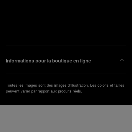
Trouver
la
Prendre
boutique
un
la plus
rendez-
proche
vous
de chez
vous
Informations pour la boutique en ligne
Toutes les images sont des images d'illustration. Les coloris et tailles
peuvent varier par rapport aux produits réels.