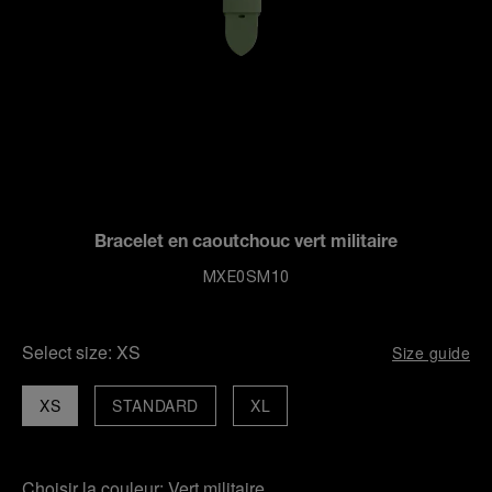
Bracelet en caoutchouc vert militaire
MXE0SM10
Select size:
XS
Size guide
XS
STANDARD
XL
Choisir la couleur:
Vert militaire