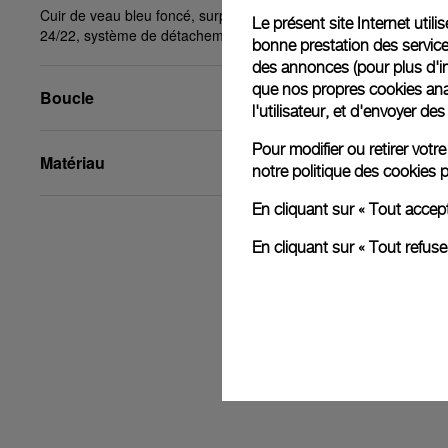
Cuir de veau bleu foncé, surpiqûres écrues, STD,
Le présent site Internet util
24/22, système de détachement à clic PAM™
bonne prestation des service
des annonces (pour plus d'in
que nos propres cookies anal
Boucle
l'utilisateur, et d'envoyer d
Pour modifier ou retirer vot
Matériau
notre
politique des cookies
p
En cliquant sur « Tout accep
En cliquant sur « Tout refus