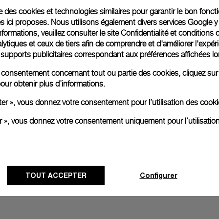
ise des cookies et technologies similaires pour garantir le bon fonc
s ici proposes. Nous utilisons également divers services Google y
Emballage cadeau
formations, veuillez consulter le
site Confidentialité et conditions 
Toutes les commandes son
ytiques et ceux de tiers afin de comprendre et d'améliorer l'expér
paiement en ligne, vous 
es supports publicitaires correspondant aux préférences affichées lo
personnalisé.
En savoir plus
re consentement concernant tout ou partie des cookies, cliquez sur
our obtenir plus d’informations.
ter », vous donnez votre consentement pour l’utilisation des coo
Toutes les images sont des ima
er », vous donnez votre consentement uniquement pour l’utilisatio
aux produits réels.
TOUT ACCEPTER
Configurer