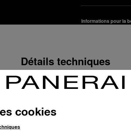
Informations pour la b
Options de livraison
Nos produits sont expédi
En savoir plus
Détails techniques
Retours et échanges g
Afin de garantir votre ent
d'Officine Panerai ou tou
produit conformément à la
En savoir plus
Options de paiement
des cookies
Officine Panerai garantit
crédit :
En savoir plus
echniques