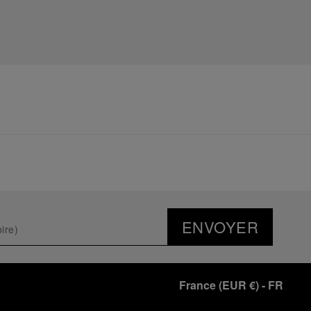
ENVOYER
France
(
EUR €
)
- FR