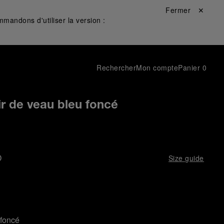
Fermer ✕
mandons d'utiliser la version :
Rechercher
Mon compte
Panier
0
ir de veau bleu foncé
D
Size guide
 foncé