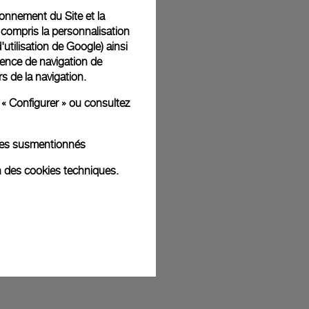
tionnement du Site et la
 compris la personnalisation
d'utilisation de Google
) ainsi
t livrées dans un coffret signature Panerai offert. Lors du
ience de navigation de
aurez la possibilité d’ajouter un message cadeau
rs de la navigation.
 « Configurer » ou consultez
kies susmentionnés
ges d'illustration. Les coloris et tailles peuvent varier par rapport
n des cookies techniques.