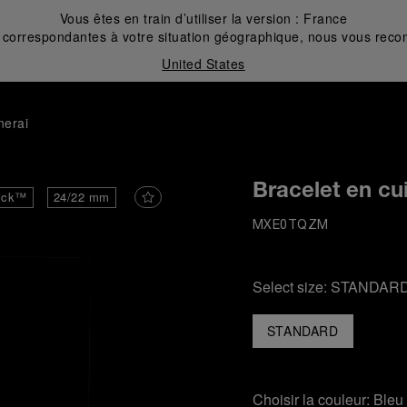
Vous êtes en train d’utiliser la version :
France
correspondantes à votre situation géographique, nous vous recom
United States
nerai
Bracelet en cu
ick™
24/22 mm
MXE0TQZM
Select size:
STANDAR
STANDARD
Choisir la couleur:
Bleu