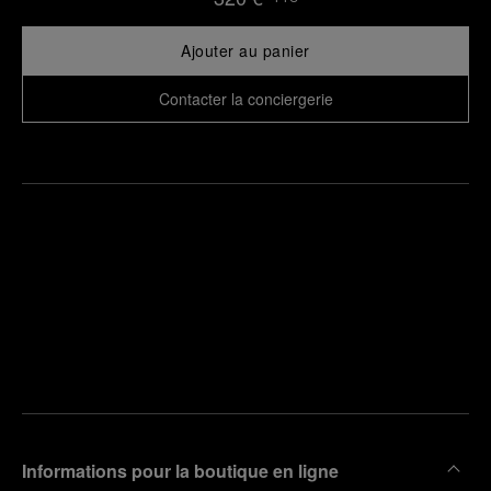
Ajouter au panier
Contacter la conciergerie
Trouver
la
Prendre
boutique
un
la plus
rendez-
proche
vous
de chez
vous
Informations pour la boutique en ligne