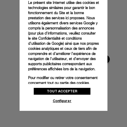
Le présent site Internet utilise des cookies et
technologies similaires pour garantir le bon
fonctionnement du Site et la bonne
prestation des services ici proposes. Nous
utilisons également divers services Google y
compris la personnalisation des annonces
(pour plus d'informations, veuillez consulter
le
site Confidentialité et conditions
d'utilisation de Google
) ainsi que nos propres
cookies analytiques et ceux de tiers afin de
comprendre et d'améliorer l'expérience de
navigation de l'utilisateur, et d'envoyer des
supports publicitaires correspondant aux
préférences affichées lors de la navigation.
Pour modifier ou retirer votre consentement
concernant tout ou partie des cookies,
cliquez sur « Configurer » ou consultez notre
TOUT ACCEPTER
politique des cookies
pour obtenir plus
d’informations.
Configurer
En cliquant sur « Tout accepter », vous
donnez votre consentement pour l’utilisation
des cookies susmentionnés
En cliquant sur « Tout refuser », vous