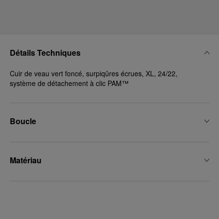
donnez votre consentement uniquement
pour l’utilisation des cookies techniques.
Détails Techniques
Cuir de veau vert foncé, surpiqûres écrues, XL, 24/22,
système de détachement à clic PAM™
Boucle
Matériau