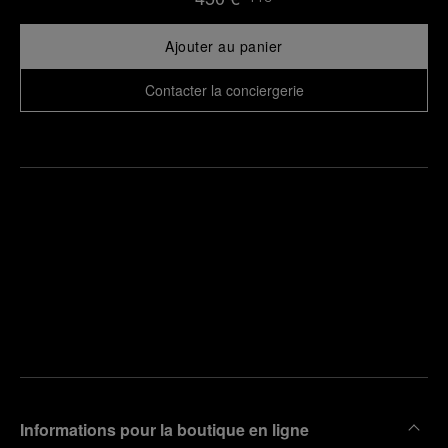
Ajouter au panier
Contacter la conciergerie
Trouver
la
Prendre
boutique
un
la plus
rendez-
proche
vous
de chez
vous
Informations pour la boutique en ligne