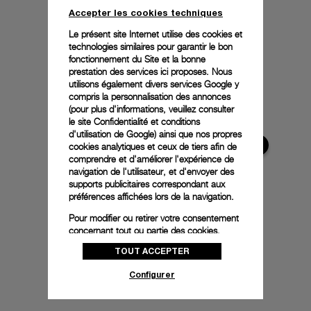
Accepter les cookies techniques
Le présent site Internet utilise des cookies et
technologies similaires pour garantir le bon
fonctionnement du Site et la bonne
prestation des services ici proposes. Nous
utilisons également divers services Google y
compris la personnalisation des annonces
(pour plus d'informations, veuillez consulter
le
site Confidentialité et conditions
d'utilisation de Google
) ainsi que nos propres
cookies analytiques et ceux de tiers afin de
comprendre et d'améliorer l'expérience de
navigation de l'utilisateur, et d'envoyer des
supports publicitaires correspondant aux
préférences affichées lors de la navigation.
Pour modifier ou retirer votre consentement
concernant tout ou partie des cookies,
cliquez sur « Configurer » ou consultez notre
TOUT ACCEPTER
politique des cookies
pour obtenir plus
d’informations.
Configurer
En cliquant sur « Tout accepter », vous
donnez votre consentement pour l’utilisation