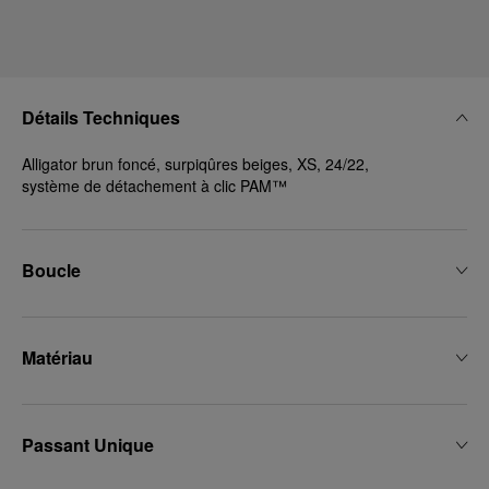
des cookies susmentionnés
En cliquant sur « Tout refuser », vous
donnez votre consentement uniquement
pour l’utilisation des cookies techniques.
Détails Techniques
Alligator brun foncé, surpiqûres beiges, XS, 24/22,
système de détachement à clic PAM™
Boucle
Matériau
Passant Unique