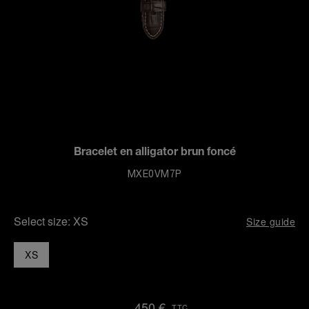
Bracelet en alligator brun foncé
MXE0VM7P
Select size:
XS
Size guide
XS
450 €
TTC