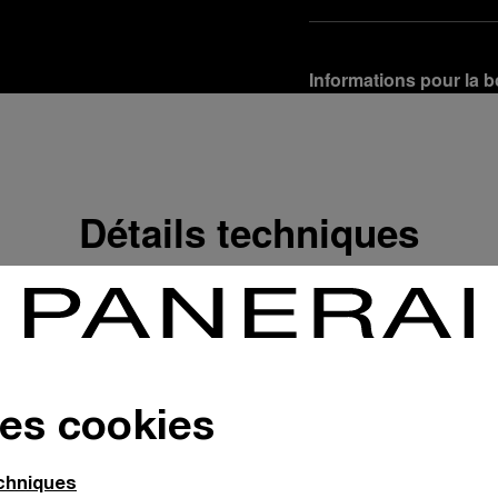
Informations pour la b
Options de livraison
Nos produits sont expédi
En savoir plus
Détails techniques
Retours et échanges g
Afin de garantir votre ent
d'Officine Panerai ou tou
produit conformément à la
En savoir plus
Options de paiement
des cookies
Officine Panerai garantit
crédit :
En savoir plus
echniques