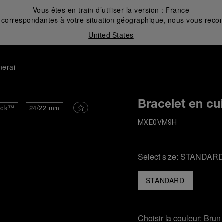
Vous êtes en train d’utiliser la version :
France
correspondantes à votre situation géographique, nous vous recom
United States
nerai
Bracelet en cui
ick™
24/22 mm
MXE0VM9H
Select size:
STANDAR
STANDARD
Choisir la couleur:
Brun 