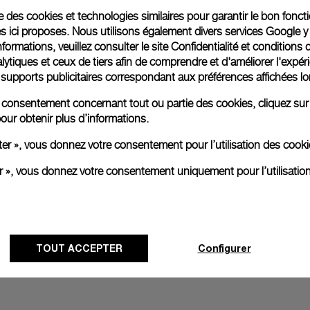
ise des cookies et technologies similaires pour garantir le bon fonc
s ici proposes. Nous utilisons également divers services Google y
Emballage cadeau
formations, veuillez consulter le
site Confidentialité et conditions 
Toutes les commandes son
ytiques et ceux de tiers afin de comprendre et d'améliorer l'expér
paiement en ligne, vous 
es supports publicitaires correspondant aux préférences affichées lo
personnalisé.
En savoir plus
re consentement concernant tout ou partie des cookies, cliquez sur
our obtenir plus d’informations.
ter », vous donnez votre consentement pour l’utilisation des coo
Toutes les images sont des ima
er », vous donnez votre consentement uniquement pour l’utilisatio
aux produits réels.
TOUT ACCEPTER
Configurer