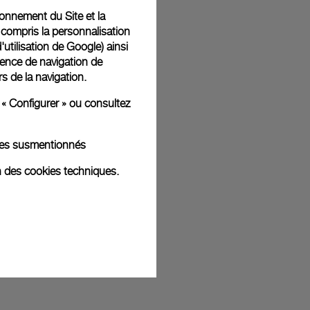
tionnement du Site et la
 compris la personnalisation
d'utilisation de Google
) ainsi
t livrées dans un coffret signature Panerai offert. Lors du
ience de navigation de
aurez la possibilité d’ajouter un message cadeau
rs de la navigation.
 « Configurer » ou consultez
kies susmentionnés
ges d'illustration. Les coloris et tailles peuvent varier par rapport
n des cookies techniques.