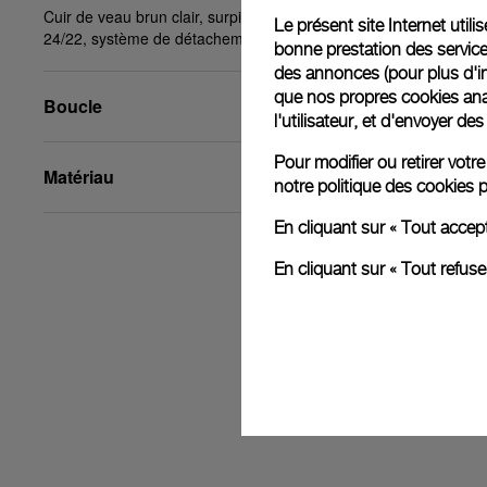
Cuir de veau brun clair, surpiqûres beiges, STD,
Le présent site Internet util
24/22, système de détachement à clic PAM™
bonne prestation des service
des annonces (pour plus d'in
que nos propres cookies anal
Boucle
l'utilisateur, et d'envoyer d
Pour modifier ou retirer vot
Matériau
notre
politique des cookies
p
En cliquant sur « Tout accep
En cliquant sur « Tout refus