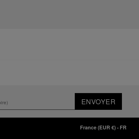
ENVOYER
France
(
EUR €
)
- FR