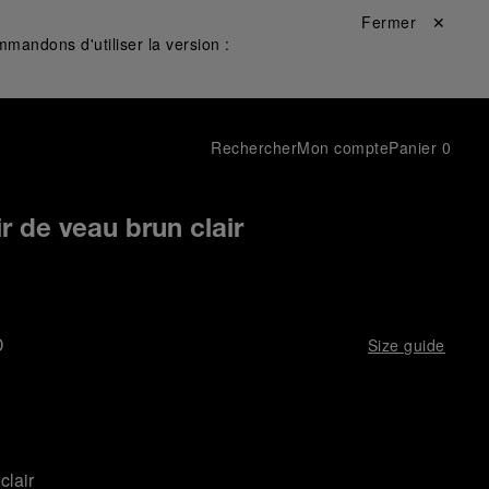
Fermer ✕
mandons d'utiliser la version :
Rechercher
Mon compte
Panier
0
r de veau brun clair
D
Size guide
clair