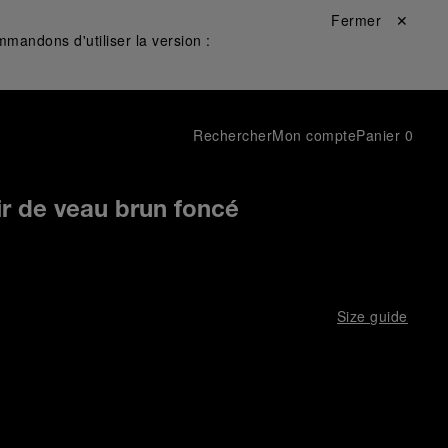
Fermer ✕
mandons d'utiliser la version :
Rechercher
Mon compte
Panier
0
ir de veau brun foncé
Size guide