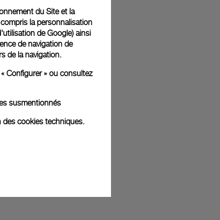
tionnement du Site et la
 compris la personnalisation
d'utilisation de Google
) ainsi
t livrées dans un coffret signature Panerai offert. Lors du
ience de navigation de
aurez la possibilité d’ajouter un message cadeau
rs de la navigation.
 « Configurer » ou consultez
kies susmentionnés
ges d'illustration. Les coloris et tailles peuvent varier par rapport
n des cookies techniques.