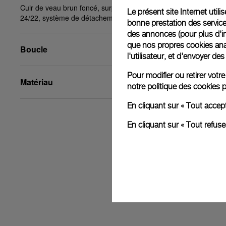
Cuir de veau brun foncé, surpiqûres beiges, XL,
Le présent site Internet util
24/22, système de détachement à clic PAM™
bonne prestation des service
des annonces (pour plus d'in
que nos propres cookies anal
Boucle
l'utilisateur, et d'envoyer d
Pour modifier ou retirer vot
Matériau
notre
politique des cookies
p
En cliquant sur « Tout accep
En cliquant sur « Tout refus