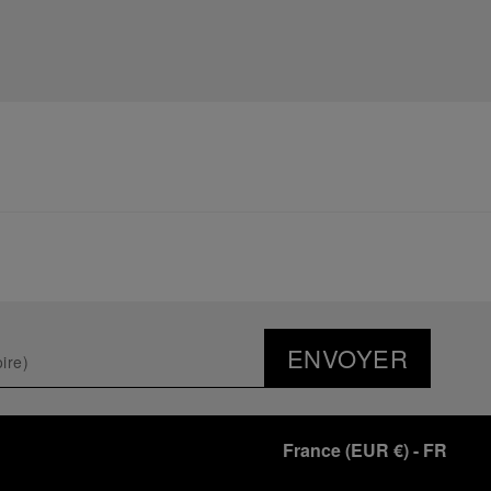
ENVOYER
France
(
EUR €
)
- FR