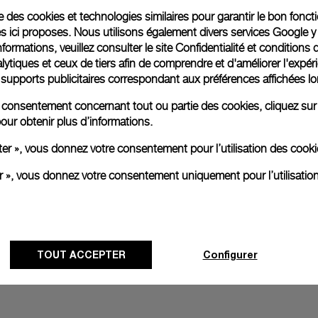
ise des cookies et technologies similaires pour garantir le bon fonc
s ici proposes. Nous utilisons également divers services Google y
Emballage cadeau
formations, veuillez consulter le
site Confidentialité et conditions 
Toutes les commandes son
ytiques et ceux de tiers afin de comprendre et d'améliorer l'expér
paiement en ligne, vous 
es supports publicitaires correspondant aux préférences affichées lo
personnalisé.
En savoir plus
re consentement concernant tout ou partie des cookies, cliquez sur
our obtenir plus d’informations.
ter », vous donnez votre consentement pour l’utilisation des coo
Toutes les images sont des ima
er », vous donnez votre consentement uniquement pour l’utilisatio
aux produits réels.
TOUT ACCEPTER
Configurer