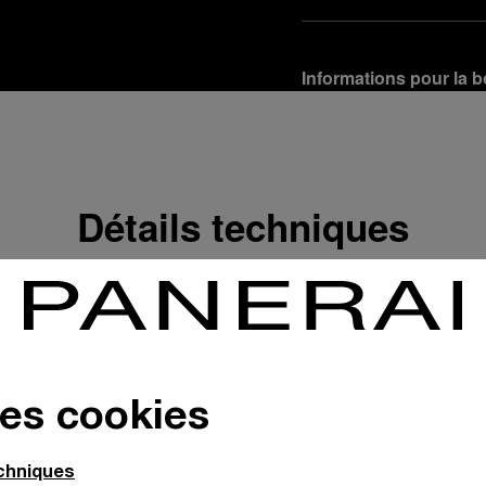
Informations pour la b
Options de livraison
Nos produits sont expédi
En savoir plus
Détails techniques
Retours et échanges g
Afin de garantir votre ent
d'Officine Panerai ou tou
produit conformément à la
En savoir plus
Options de paiement
des cookies
Officine Panerai garantit
crédit :
En savoir plus
echniques