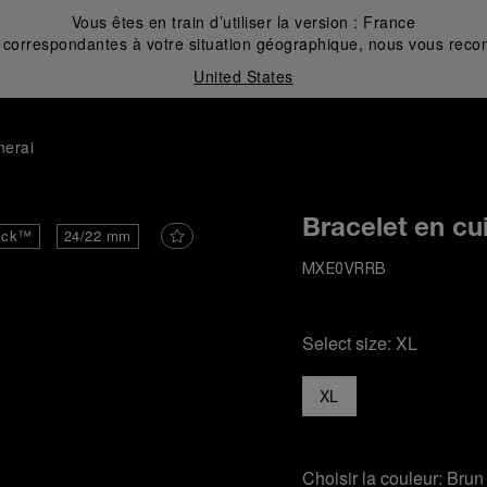
Vous êtes en train d’utiliser la version :
France
correspondantes à votre situation géographique, nous vous recom
United States
nerai
Bracelet en cu
ick™
24/22 mm
MXE0VRRB
Select size:
XL
XL
Choisir la couleur:
Brun