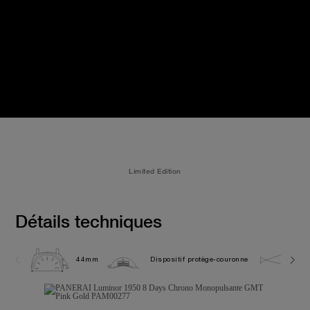
Limited Edition
Détails techniques
44mm
Dispositif protège-couronne
10