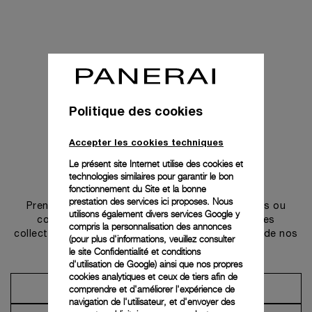
Politique des cookies
Accepter les cookies techniques
Le présent site Internet utilise des cookies et
technologies similaires pour garantir le bon
Prendre contact
fonctionnement du Site et la bonne
prestation des services ici proposes. Nous
Prenez rendez-vous dans l’une de nos boutiques ou
utilisons également divers services Google y
contactez notre conciergerie pour découvrir les
compris la personnalisation des annonces
collections et bénéficier des conseils ou services de nos
(pour plus d'informations, veuillez consulter
ambassadeurs.
le
site Confidentialité et conditions
d'utilisation de Google
) ainsi que nos propres
cookies analytiques et ceux de tiers afin de
comprendre et d'améliorer l'expérience de
Prendre un rendez-vous
navigation de l'utilisateur, et d'envoyer des