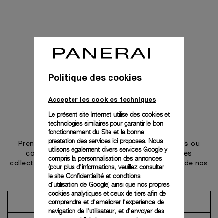
Politique des cookies
Accepter les cookies techniques
Le présent site Internet utilise des cookies et
technologies similaires pour garantir le bon
Prendre contact
fonctionnement du Site et la bonne
prestation des services ici proposes. Nous
Prenez rendez-vous dans l’une de nos boutiques ou
utilisons également divers services Google y
contactez notre conciergerie pour découvrir les
compris la personnalisation des annonces
collections et bénéficier des conseils ou services de nos
(pour plus d'informations, veuillez consulter
ambassadeurs.
le
site Confidentialité et conditions
d'utilisation de Google
) ainsi que nos propres
cookies analytiques et ceux de tiers afin de
comprendre et d'améliorer l'expérience de
Prendre un rendez-vous
navigation de l'utilisateur, et d'envoyer des