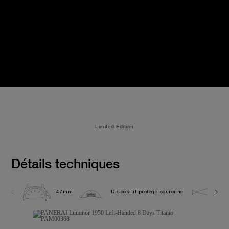
Limited Edition
Détails techniques
47mm
Dispositif protège-couronne
10