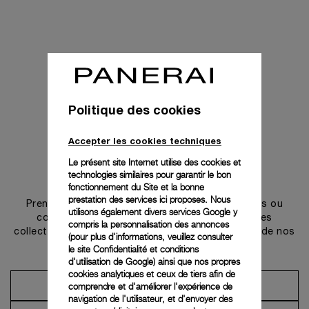
Politique des cookies
Accepter les cookies techniques
Le présent site Internet utilise des cookies et
technologies similaires pour garantir le bon
Prendre contact
fonctionnement du Site et la bonne
prestation des services ici proposes. Nous
Prenez rendez-vous dans l’une de nos boutiques ou
utilisons également divers services Google y
contactez notre conciergerie pour découvrir les
compris la personnalisation des annonces
collections et bénéficier des conseils ou services de nos
(pour plus d'informations, veuillez consulter
ambassadeurs.
le
site Confidentialité et conditions
d'utilisation de Google
) ainsi que nos propres
cookies analytiques et ceux de tiers afin de
comprendre et d'améliorer l'expérience de
Prendre un rendez-vous
navigation de l'utilisateur, et d'envoyer des