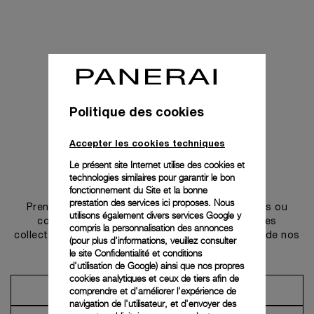
Politique des cookies
Accepter les cookies techniques
Le présent site Internet utilise des cookies et
technologies similaires pour garantir le bon
Prendre contact
fonctionnement du Site et la bonne
prestation des services ici proposes. Nous
Prenez rendez-vous dans l’une de nos boutiques ou
utilisons également divers services Google y
contactez notre conciergerie pour découvrir les
compris la personnalisation des annonces
collections et bénéficier des conseils ou services de nos
(pour plus d'informations, veuillez consulter
ambassadeurs.
le
site Confidentialité et conditions
d'utilisation de Google
) ainsi que nos propres
cookies analytiques et ceux de tiers afin de
comprendre et d'améliorer l'expérience de
Prendre un rendez-vous
navigation de l'utilisateur, et d'envoyer des