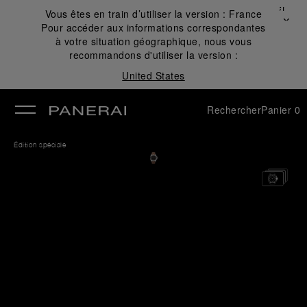
Fermer
Vous êtes en train d’utiliser la version :
France
✕
Pour accéder aux informations correspondantes
mer
à votre situation géographique, nous vous
recommandons d'utiliser la version :
United States
Rechercher
Panier
0
Édition spéciale