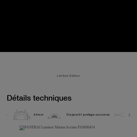
Limited Edition
Détails techniques
44mm
Dispositif protège-couronne
30