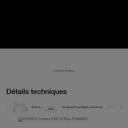
Limited Edition
Détails techniques
44mm
Dispositif protège-couronne
10