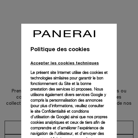
Politique des cookies
Accepter les cookies techniques
Le présent site Internet utilise des cookies et
technologies similaires pour garantir le bon
Prendre contact
fonctionnement du Site et la bonne
prestation des services ici proposes. Nous
Prenez rendez-vous dans l’une de nos boutiques ou
utilisons également divers services Google y
contactez notre conciergerie pour découvrir les
compris la personnalisation des annonces
collections et bénéficier des conseils ou services de nos
(pour plus d'informations, veuillez consulter
ambassadeurs.
le
site Confidentialité et conditions
d'utilisation de Google
) ainsi que nos propres
cookies analytiques et ceux de tiers afin de
comprendre et d'améliorer l'expérience de
Prendre un rendez-vous
navigation de l'utilisateur, et d'envoyer des