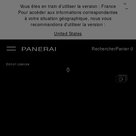
Fermer
Vous êtes en train d’utiliser la version :
France
✕
Pour accéder aux informations correspondantes
mer
à votre situation géographique, nous vous
recommandons d'utiliser la version :
United States
Rechercher
Panier
0
Édition spéciale