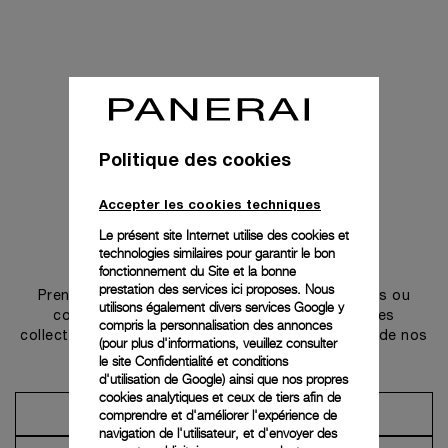
Politique des cookies
Accepter les cookies techniques
Le présent site Internet utilise des cookies et
technologies similaires pour garantir le bon
Prendre contact
fonctionnement du Site et la bonne
prestation des services ici proposes. Nous
Prenez rendez-vous dans l’une de nos boutiques ou
utilisons également divers services Google y
contactez notre conciergerie pour découvrir les
compris la personnalisation des annonces
collections et bénéficier des conseils ou services de nos
(pour plus d'informations, veuillez consulter
ambassadeurs.
le
site Confidentialité et conditions
d'utilisation de Google
) ainsi que nos propres
cookies analytiques et ceux de tiers afin de
comprendre et d'améliorer l'expérience de
Prendre un rendez-vous
navigation de l'utilisateur, et d'envoyer des