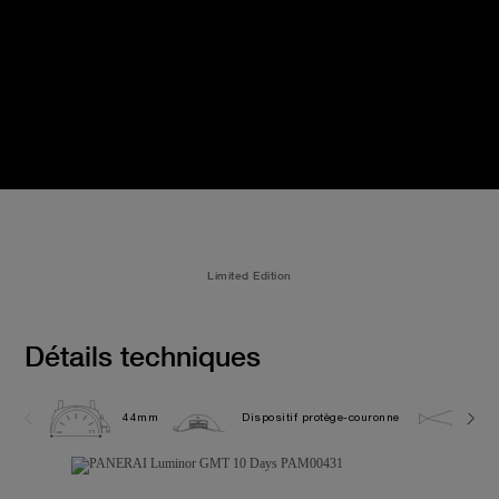
Limited Edition
Détails techniques
44mm
Dispositif protège-couronne
10