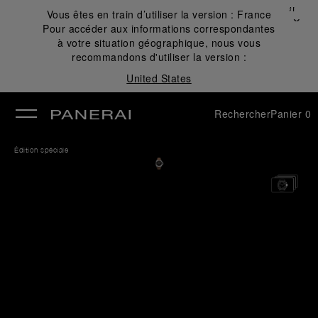
Fermer
Vous êtes en train d’utiliser la version :
France
✕
Pour accéder aux informations correspondantes
mer
à votre situation géographique, nous vous
recommandons d'utiliser la version :
United States
Rechercher
Panier
0
Édition spéciale