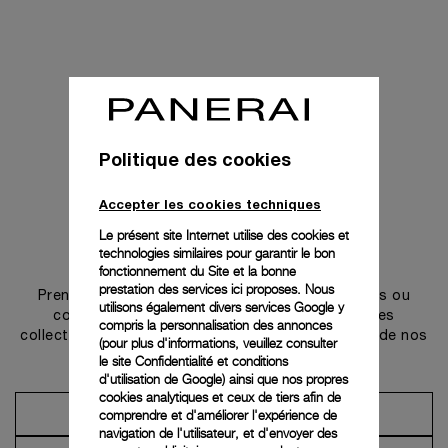
Politique des cookies
Accepter les cookies techniques
Le présent site Internet utilise des cookies et
technologies similaires pour garantir le bon
Prendre contact
fonctionnement du Site et la bonne
prestation des services ici proposes. Nous
Prenez rendez-vous dans l’une de nos boutiques ou
utilisons également divers services Google y
contactez notre conciergerie pour découvrir les
compris la personnalisation des annonces
collections et bénéficier des conseils ou services de nos
(pour plus d'informations, veuillez consulter
ambassadeurs.
le
site Confidentialité et conditions
d'utilisation de Google
) ainsi que nos propres
cookies analytiques et ceux de tiers afin de
comprendre et d'améliorer l'expérience de
Prendre un rendez-vous
navigation de l'utilisateur, et d'envoyer des