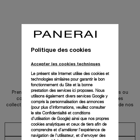
Politique des cookies
Accepter les cookies techniques
Le présent site Internet utilise des cookies et
technologies similaires pour garantir le bon
Prendre contact
fonctionnement du Site et la bonne
prestation des services ici proposes. Nous
Prenez rendez-vous dans l’une de nos boutiques ou
utilisons également divers services Google y
contactez notre conciergerie pour découvrir les
compris la personnalisation des annonces
collections et bénéficier des conseils ou services de nos
(pour plus d'informations, veuillez consulter
ambassadeurs.
le
site Confidentialité et conditions
d'utilisation de Google
) ainsi que nos propres
cookies analytiques et ceux de tiers afin de
comprendre et d'améliorer l'expérience de
Prendre un rendez-vous
navigation de l'utilisateur, et d'envoyer des