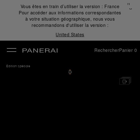
Fermer
Vous êtes en train d’utiliser la version :
France
✕
Pour accéder aux informations correspondantes
mer
à votre situation géographique, nous vous
recommandons d'utiliser la version :
United States
Rechercher
Panier
0
Édition spéciale