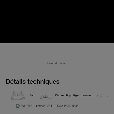
Limited Edition
Détails techniques
44mm
Dispositif protège-couronne
10