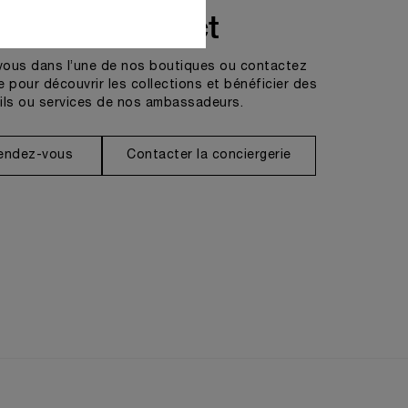
Prendre contact
vous dans l’une de nos boutiques ou contactez
e pour découvrir les collections et bénéficier des
ils ou services de nos ambassadeurs.
rendez-vous
Contacter la conciergerie