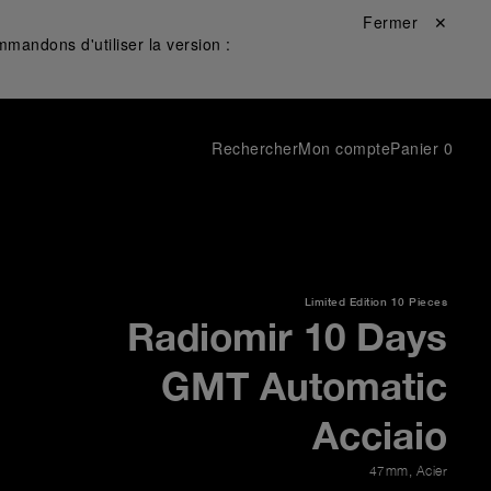
Fermer ✕
mandons d'utiliser la version :
Rechercher
Mon compte
Panier
0
Limited Edition
10 Pieces
Radiomir 10 Days
GMT Automatic
Acciaio
47mm
,
Acier