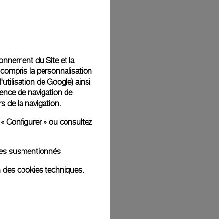
Back
tionnement du Site et la
 compris la personnalisation
d'utilisation de Google
) ainsi
ience de navigation de
rs de la navigation.
 « Configurer » ou consultez
kies susmentionnés
n des cookies techniques.