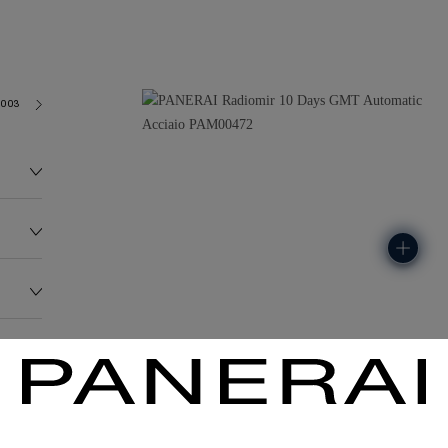
2003
233.2G