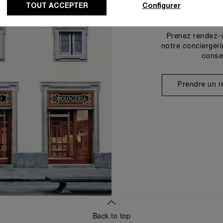
TOUT ACCEPTER
Configurer
Prenez rendez-
notre conciergeri
conse
Prendre un 
Back to top