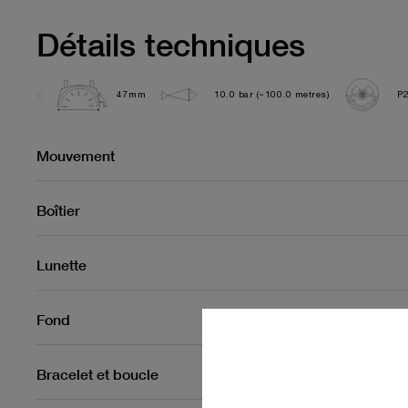
Détails techniques
47mm
10.0 bar (~100.0 metres)
P
Mouvement
Boîtier
Lunette
Fond
Bracelet et boucle