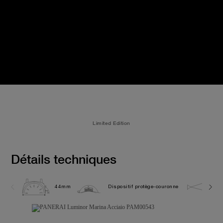
Limited Edition
Détails techniques
44mm
Dispositif protège-couronne
30