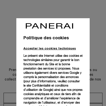
Politique des cookies
Accepter les cookies techniques
Le présent site Internet utilise des cookies et
technologies similaires pour garantir le bon
Prendre contact
fonctionnement du Site et la bonne
prestation des services ici proposes. Nous
Prenez rendez-vous dans l’une de nos boutiques ou
utilisons également divers services Google y
contactez notre conciergerie pour découvrir les
compris la personnalisation des annonces
collections et bénéficier des conseils ou services de nos
(pour plus d'informations, veuillez consulter
ambassadeurs.
le
site Confidentialité et conditions
d'utilisation de Google
) ainsi que nos propres
cookies analytiques et ceux de tiers afin de
comprendre et d'améliorer l'expérience de
Prendre un rendez-vous
navigation de l'utilisateur, et d'envoyer des