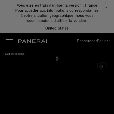
Fermer
Vous êtes en train d’utiliser la version :
France
✕
Pour accéder aux informations correspondantes
mer
à votre situation géographique, nous vous
recommandons d'utiliser la version :
United States
Rechercher
Panier
0
Édition spéciale