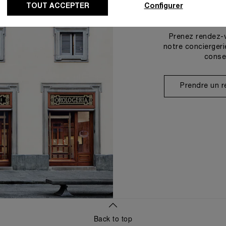
TOUT ACCEPTER
Configurer
Prenez rendez-
notre conciergeri
conse
Prendre un 
Back to top