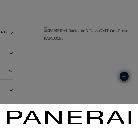
1/10-3
224.3G