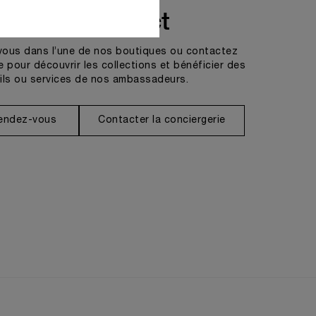
Prendre contact
vous dans l’une de nos boutiques ou contactez
e pour découvrir les collections et bénéficier des
ils ou services de nos ambassadeurs.
rendez-vous
Contacter la conciergerie