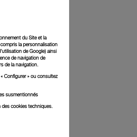
Back
tionnement du Site et la
 compris la personnalisation
d'utilisation de Google
) ainsi
ience de navigation de
rs de la navigation.
 « Configurer » ou consultez
kies susmentionnés
n des cookies techniques.