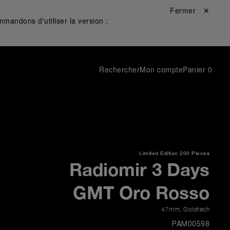
Fermer ✕
mandons d'utiliser la version :
Rechercher
Mon compte
Panier
0
Limited Edition
200 Pieces
Radiomir 3 Days
GMT Oro Rosso
47mm
,
Goldtech
PAM00598