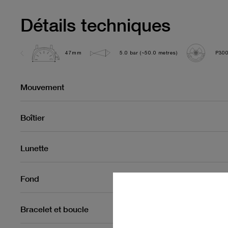
Détails techniques
47mm
5.0 bar (~50.0 metres)
P300
Mouvement
Boîtier
Lunette
Fond
Bracelet et boucle