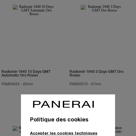
Radiomir 1940 10 Days GMT
Radiomir 1940 3 Days GMT Oro
Automatic Oro Rosso
Rosso
PAM00625
-
45mm
PAM00570
-
47mm
Politique des cookies
Accepter les cookies techniques