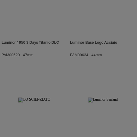
En cliquant sur « Tout refuser », vous
donnez votre consentement uniquement
pour l’utilisation des cookies techniques.
Luminor 1950 3 Days Titanio DLC
Luminor Base Logo Acciaio
PAM00629
-
47mm
PAM00634
-
44mm