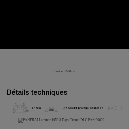
Limited Edition
Détails techniques
47mm
Dispositif protège-couronne
10