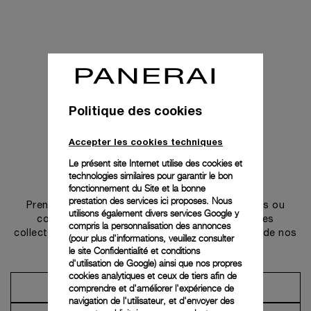
Politique des cookies
Accepter les cookies techniques
Le présent site Internet utilise des cookies et
technologies similaires pour garantir le bon
Prendre contact
fonctionnement du Site et la bonne
prestation des services ici proposes. Nous
Prenez rendez-vous dans l’une de nos boutiques ou
utilisons également divers services Google y
contactez notre conciergerie pour découvrir les
compris la personnalisation des annonces
collections et bénéficier des conseils ou services de nos
(pour plus d'informations, veuillez consulter
ambassadeurs.
le
site Confidentialité et conditions
d'utilisation de Google
) ainsi que nos propres
cookies analytiques et ceux de tiers afin de
comprendre et d'améliorer l'expérience de
Prendre un rendez-vous
navigation de l'utilisateur, et d'envoyer des