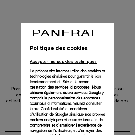
Politique des cookies
Accepter les cookies techniques
Le présent site Internet utilise des cookies et
technologies similaires pour garantir le bon
Prendre contact
fonctionnement du Site et la bonne
prestation des services ici proposes. Nous
Prenez rendez-vous dans l’une de nos boutiques ou
utilisons également divers services Google y
contactez notre conciergerie pour découvrir les
compris la personnalisation des annonces
collections et bénéficier des conseils ou services de nos
(pour plus d'informations, veuillez consulter
ambassadeurs.
le
site Confidentialité et conditions
d'utilisation de Google
) ainsi que nos propres
cookies analytiques et ceux de tiers afin de
comprendre et d'améliorer l'expérience de
Prendre un rendez-vous
navigation de l'utilisateur, et d'envoyer des