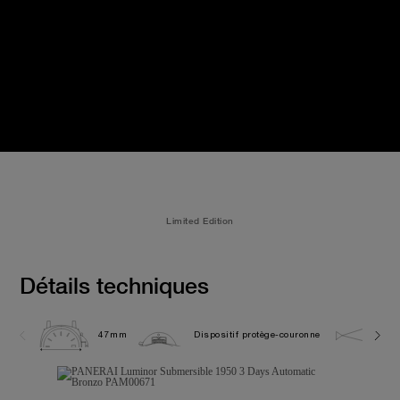
Limited Edition
Détails techniques
47mm
Dispositif protège-couronne
30